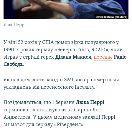
ВІДЕОУРОКИ «ELIFBE»
Русский
СВІДЧЕННЯ ОКУПАЦІЇ
Qırımtatar
Люк Перрі
УКРАЇНСЬКА ПРОБЛЕМА КРИМУ
ДОЛУЧАЙСЯ!
ІНФОГРАФІКА
У віці 52 років у США помер зірка популярного у
1990-х роках серіалу «Беверлі-Гіллз, 90210», який
зіграв у стрічці героя
Ділана Маккея
,
передає
Радіо
Усі сайти RFE/RL
Свобода
.
Як повідомляють західні ЗМІ, актор помер після
ускладнень від перенесеного інсульту.
Повідомляється, що 1 березня
Люка Перрі
терміново госпіталізували в лікарню Лос-
Анджелеса. У цьому медичному закладі Перрі
знімався для серіалу «Рівердейл».