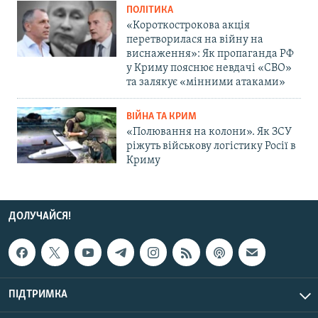
ПОЛІТИКА
«Короткострокова акція
перетворилася на війну на
виснаження»: Як пропаганда РФ
у Криму пояснює невдачі «СВО»
та залякує «мінними атаками»
ВІЙНА ТА КРИМ
«Полювання на колони». Як ЗСУ
ріжуть військову логістику Росії в
Криму
ДОЛУЧАЙСЯ!
ПІДТРИМКА