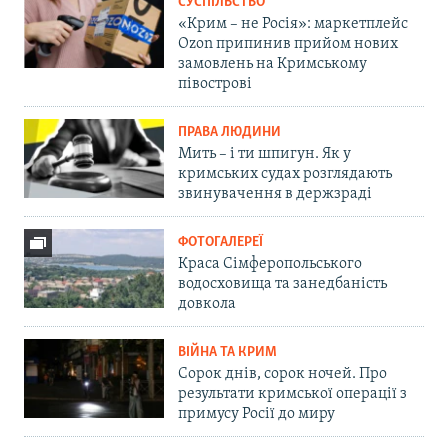
СУСПІЛЬСТВО
«Крим – не Росія»: маркетплейс
Ozon припинив прийом нових
замовлень на Кримському
півострові
ПРАВА ЛЮДИНИ
Мить – і ти шпигун. Як у
кримських судах розглядають
звинувачення в держзраді
ФОТОГАЛЕРЕЇ
Краса Сімферопольського
водосховища та занедбаність
довкола
ВІЙНА ТА КРИМ
Сорок днів, сорок ночей. Про
результати кримської операції з
примусу Росії до миру