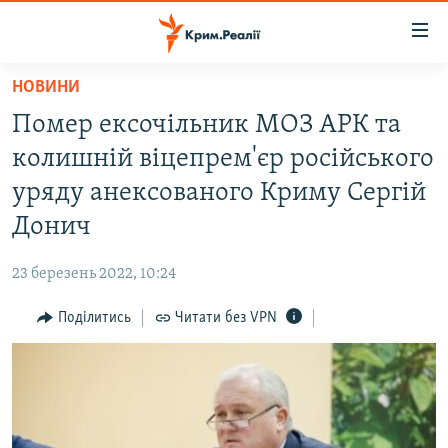
Доступність
посилання
Перейти
НОВИНИ
до
НОВИНИ
Помер ексочільник МОЗ АРК та
основного
ВОДА.КРИМ
матеріалу
колишній віцепрем'єр російського
ВІДЕО ТА ФОТО
Перейти
уряду анексованого Криму Сергій
до
ПОЛІТИКА
Донич
основної
БЛОГИ
навігації
23 березень 2022, 10:24
Перейти
ПОГЛЯД
до
Поділитись
Читати без VPN
ІНТЕРВ'Ю
пошуку
ВСЕ ЗА ДЕНЬ
СПЕЦПРОЕКТИ
ЯК ОБІЙТИ БЛОКУВАННЯ
ДЕПОРТАЦІЯ