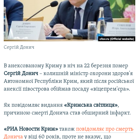
ВІДЕОУРОКИ «ELIFBE»
Русский
СВІДЧЕННЯ ОКУПАЦІЇ
Qırımtatar
УКРАЇНСЬКА ПРОБЛЕМА КРИМУ
ДОЛУЧАЙСЯ!
ІНФОГРАФІКА
Сергій Донич
В анексованому Криму в ніч на 22 березня помер
Усі сайти RFE/RL
Сергій Донич
– колишній міністр охорони здоров'я
Автономної Республіки Крим, який після російської
анексії півострова обіймав посаду «віцепрем'єра».
Як повідомляє видання
«Кримська світлиця»
,
причиною смерті Донича став обширний інфаркт.
«РИА Новости Крим»
також
повідомляє про смерть
Донича
у віці 60 років, проте не вказує, що