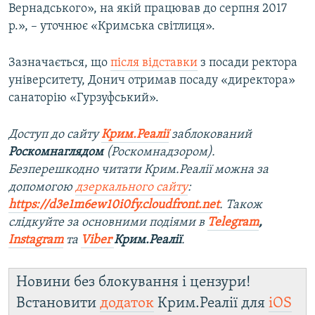
Вернадського», на якій працював до серпня 2017
р.», – уточнює «Кримська світлиця».
Зазначається, що
після відставки
з посади ректора
університету, Донич отримав посаду «директора»
санаторію «Гурзуфський».
Доступ до сайту
Крим.Реалії
заблокований
Роскомнаглядом
(Роскомнадзором).
Безперешкодно читати Крим.Реалії можна за
допомогою
дзеркального сайту
:
https://d3e1m6ew10i0fy.cloudfront.net
. Також
слідкуйте за основними подіями в
Telegram
,
Instagram
та
Viber
Крим.Реалії
.​
Новини без блокування і цензури!
Встановити
додаток
Крим.Реалії для
iOS