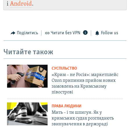
і
Android
.
Поділитись
Читати без VPN
Follow us
Читайте також
СУСПІЛЬСТВО
«Крим – не Росія»: маркетплейс
Ozon припинив прийом нових
замовлень на Кримському
півострові
ПРАВА ЛЮДИНИ
Мить – і ти шпигун. Як у
кримських судах розглядають
звинувачення в держзраді