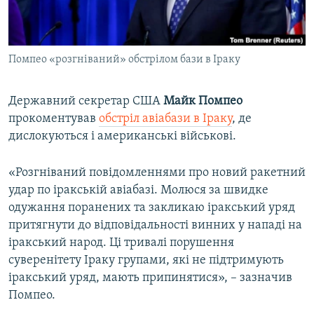
ВІДЕОУРОКИ «ELIFBE»
Русский
СВІДЧЕННЯ ОКУПАЦІЇ
Qırımtatar
Помпео «розгніваний» обстрілом бази в Іраку
УКРАЇНСЬКА ПРОБЛЕМА КРИМУ
ДОЛУЧАЙСЯ!
ІНФОГРАФІКА
Державний секретар США
Майк Помпео
прокоментував
обстріл авіабази в Іраку
, де
дислокуються і американські військові.
Усі сайти RFE/RL
«Розгніваний повідомленнями про новий ракетний
удар по іракській авіабазі. Молюся за швидке
одужання поранених та закликаю іракський уряд
притягнути до відповідальності винних у нападі на
іракський народ. Ці тривалі порушення
суверенітету Іраку групами, які не підтримують
іракський уряд, мають припинятися», – зазначив
Помпео.