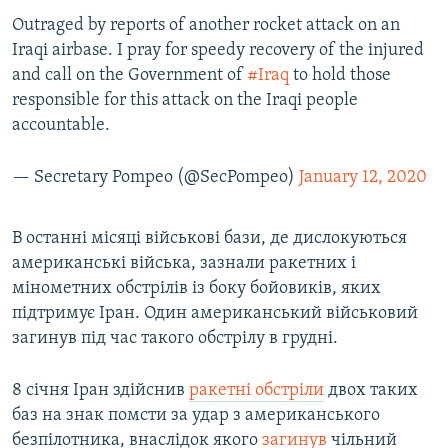
Outraged by reports of another rocket attack on an
Iraqi airbase. I pray for speedy recovery of the injured
and call on the Government of
#Iraq
to hold those
responsible for this attack on the Iraqi people
accountable.
— Secretary Pompeo (@SecPompeo)
January 12, 2020
В останні місяці військові бази, де дислокуються
американські війська, зазнали ракетних і
мінометних обстрілів із боку бойовиків, яких
підтримує Іран. Один американський військовий
загинув під час такого обстрілу в грудні.
8 січня Іран здійснив
ракетні обстріли
двох таких
баз на знак помсти за удар з американського
безпілотника, внаслідок якого
загинув
чільний