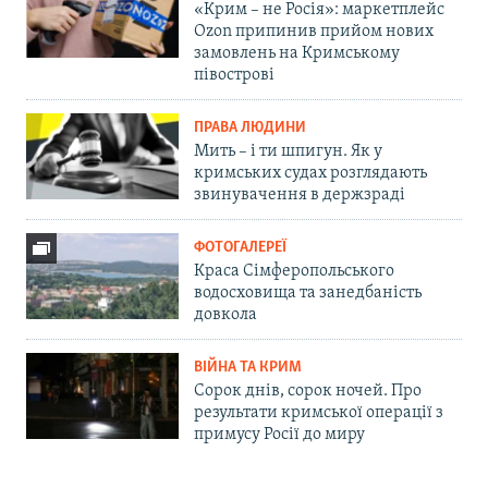
«Крим – не Росія»: маркетплейс
Ozon припинив прийом нових
замовлень на Кримському
півострові
ПРАВА ЛЮДИНИ
Мить – і ти шпигун. Як у
кримських судах розглядають
звинувачення в держзраді
ФОТОГАЛЕРЕЇ
Краса Сімферопольського
водосховища та занедбаність
довкола
ВІЙНА ТА КРИМ
Сорок днів, сорок ночей. Про
результати кримської операції з
примусу Росії до миру