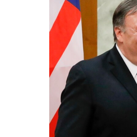
ВІДЕОУРОКИ «ELIFBE»
СВІДЧЕННЯ ОКУПАЦІЇ
УКРАЇНСЬКА ПРОБЛЕМА КРИМУ
ІНФОГРАФІКА