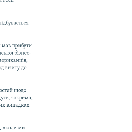
 Росії
відбувається
 мав прибути
ської бізнес-
мериканців,
ід візиту до
ностей щодо
уть, зокрема,
 цих випадках
, «коли ми