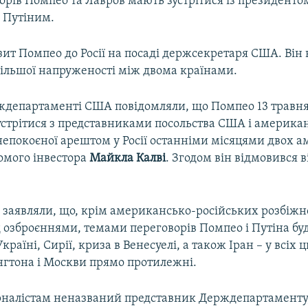
орів Помпео та Лавров мають зустрітися із президентом
 Путіним.
ит Помпео до Росії на посаді держсекретаря США. Він 
 більшої напруженості між двома країнами.
ждепартаменті США повідомляли, що Помпео 13 травня
устрітися з представниками посольства США і американ
непокоєної арештом у Росії останніми місяцями двох а
омого інвестора
Майкла Калві
. Згодом він відмовився в
 заявляли, що, крім американсько-російських розбіж
 озброєннями, темами переговорів Помпео і Путіна буд
країні, Сирії, криза в Венесуелі, а також Іран – у всіх
нгтона і Москви прямо протилежні.
рналістам неназваний представник Держдепартаменту