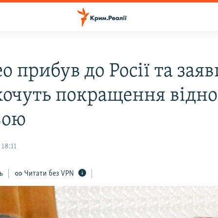
 прибув до Росії та заяв
очуть покращення відно
вою
 18:11
ь
Читати без VPN