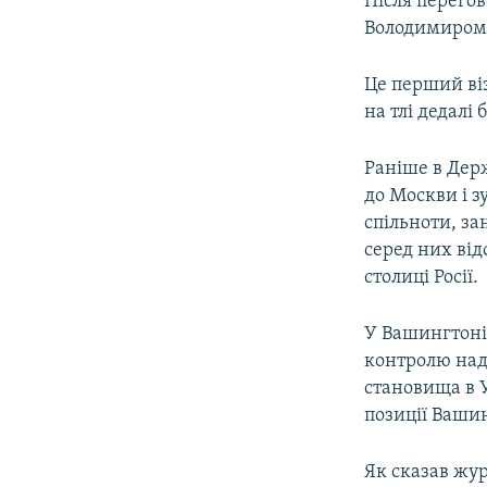
Після перегов
Володимиром
Це перший віз
на тлі дедалі
Раніше в Дер
до Москви і з
спільноти, за
серед них від
столиці Росії.
У Вашингтоні
контролю над
становища в У
позиції Ваши
Як сказав жу