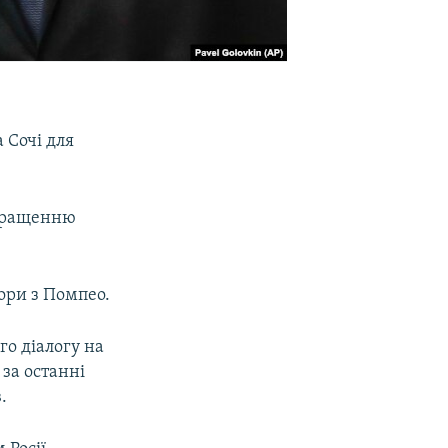
 Сочі для
кращенню
вори з Помпео.
о діалогу на
 за останні
.