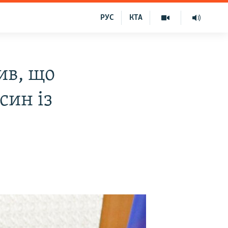
РУС
КТА
ив, що
син із