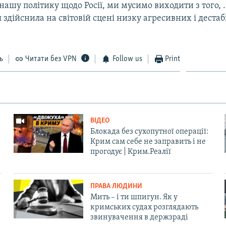
ашу політику щодо Росії, ми мусимо виходити з того,
я здійснила на світовій сцені низку агресивних і деста
ь
Читати без VPN
Follow us
Print
ВІДЕО
Блокада без сухопутної операції:
Крим сам себе не заправить і не
прогодує | Крим.Реалії
ПРАВА ЛЮДИНИ
Мить – і ти шпигун. Як у
кримських судах розглядають
звинувачення в держзраді