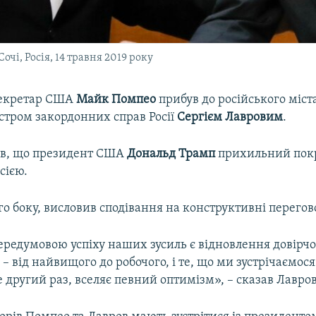
очі, Росія, 14 травня 2019 року
екретар США
Майк Помпео
прибув до російського міста
ністром закордонних справ Росії
Сергієм Лавровим
.
ив, що президент США
Дональд Трамп
прихильний по
сією.
ого боку, висловив сподівання на конструктивні перего
редумовою успіху наших зусиль є відновлення довірчог
 – від найвищого до робочого, і те, що ми зустрічаємося
 другий раз, вселяє певний оптимізм», – сказав Лавров