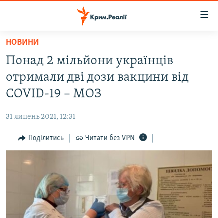
Доступність
посилання
Перейти
НОВИНИ
до
НОВИНИ
Понад 2 мільйони українців
основного
ВОДА.КРИМ
матеріалу
отримали дві дози вакцини від
ВІДЕО ТА ФОТО
Перейти
COVID-19 – МОЗ
до
ПОЛІТИКА
основної
31 липень 2021, 12:31
БЛОГИ
навігації
Перейти
Поділитись
Читати без VPN
ПОГЛЯД
до
ІНТЕРВ'Ю
пошуку
ВСЕ ЗА ДЕНЬ
СПЕЦПРОЕКТИ
ЯК ОБІЙТИ БЛОКУВАННЯ
ДЕПОРТАЦІЯ