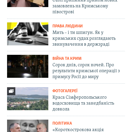
Ozon припинив прийом нових
замовлень на Кримському
півострові
ПРАВА ЛЮДИНИ
Мить – і ти шпигун. Як у
кримських судах розглядають
звинувачення в держзраді
ВІЙНА ТА КРИМ
Сорок днів, сорок ночей. Про
результати кримської операції з
примусу Росії до миру
ФОТОГАЛЕРЕЇ
Краса Сімферопольського
водосховища та занедбаність
довкола
ПОЛІТИКА
«Короткострокова акція