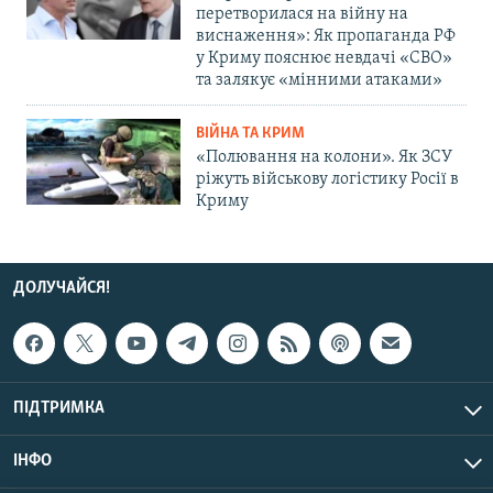
перетворилася на війну на
виснаження»: Як пропаганда РФ
у Криму пояснює невдачі «СВО»
та залякує «мінними атаками»
ВІЙНА ТА КРИМ
«Полювання на колони». Як ЗСУ
ріжуть військову логістику Росії в
Криму
ДОЛУЧАЙСЯ!
ПІДТРИМКА
ІНФО