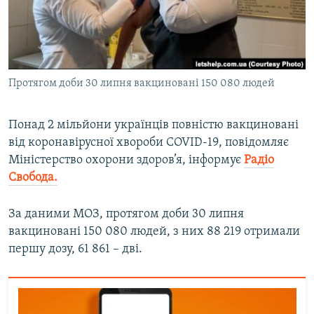
ВІДЕОУРОКИ «ELIFBE»
Русский
СВІДЧЕННЯ ОКУПАЦІЇ
Qırımtatar
УКРАЇНСЬКА ПРОБЛЕМА КРИМУ
Протягом доби 30 липня вакциновані 150 080 людей
ДОЛУЧАЙСЯ!
ІНФОГРАФІКА
Понад 2 мільйони українців повністю вакциновані
від коронавірусної хвороби COVID-19, повідомляє
Усі сайти RFE/RL
Міністерство охорони здоров’я, інформує
Радіо
Свобода.
За даними МОЗ, протягом доби 30 липня
вакциновані 150 080 людей, з них 88 219 отримали
першу дозу, 61 861 – дві.