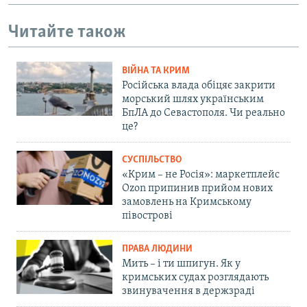
Читайте також
ВІЙНА ТА КРИМ
Російська влада обіцяє закрити
морський шлях українським
БпЛА до Севастополя. Чи реально
це?
СУСПІЛЬСТВО
«Крим – не Росія»: маркетплейс
Ozon припинив прийом нових
замовлень на Кримському
півострові
ПРАВА ЛЮДИНИ
Мить – і ти шпигун. Як у
кримських судах розглядають
звинувачення в держзраді