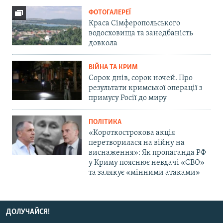
ФОТОГАЛЕРЕЇ
Краса Сімферопольського
водосховища та занедбаність
довкола
ВІЙНА ТА КРИМ
Сорок днів, сорок ночей. Про
результати кримської операції з
примусу Росії до миру
ПОЛІТИКА
«Короткострокова акція
перетворилася на війну на
виснаження»: Як пропаганда РФ
у Криму пояснює невдачі «СВО»
та залякує «мінними атаками»
ДОЛУЧАЙСЯ!