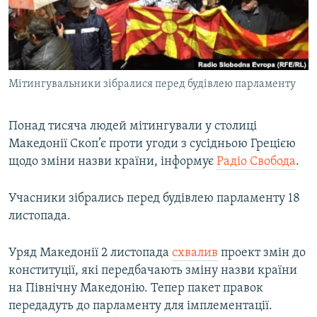
ВІДЕОУРОКИ «ELIFBE»
Русский
СВІДЧЕННЯ ОКУПАЦІЇ
Qırımtatar
УКРАЇНСЬКА ПРОБЛЕМА КРИМУ
Мітингувальники зібралися перед будівлею парламенту
ДОЛУЧАЙСЯ!
ІНФОГРАФІКА
Понад тисяча людей мітингували у столиці
Македонії Скоп’є проти угоди з сусідньою Грецією
Усі сайти RFE/RL
щодо зміни назви країни, інформує
Радіо Свобода
.
Учасники зібрались перед будівлею парламенту 18
листопада.
Уряд Македонії 2 листопада
схвалив
проект змін до
конституції, які передбачають зміну назви країни
на Північну Македонію. Тепер пакет правок
передадуть до парламенту для імплементації.