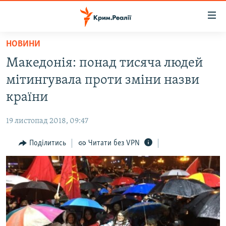
Доступність
посилання
Перейти
НОВИНИ
до
НОВИНИ
Македонія: понад тисяча людей
основного
ВОДА.КРИМ
матеріалу
мітингувала проти зміни назви
ВІДЕО ТА ФОТО
Перейти
країни
до
ПОЛІТИКА
основної
19 листопад 2018, 09:47
БЛОГИ
навігації
Перейти
Поділитись
Читати без VPN
ПОГЛЯД
до
ІНТЕРВ'Ю
пошуку
ВСЕ ЗА ДЕНЬ
СПЕЦПРОЕКТИ
ЯК ОБІЙТИ БЛОКУВАННЯ
ДЕПОРТАЦІЯ