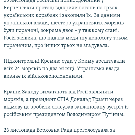
25 листопада російські прикордонники у
Керченській протоці відкрили вогонь по трьох
українських кораблях і захопили їх. За даними
української влади, шестеро українських моряків
були поранені, зокрема двоє – у тяжкому стані.
Росія заявила, що надала медичну допомогу трьом
пораненим, про інших трьох не згадувала.
Підконтрольні Кремлю суди у Криму арештували
всіх 24 моряків на два місяці. Українська влада
визнає їх військовополоненими.
Країни Заходу вимагають від Росії звільнити
моряків, а президент США Дональд Трамп через
відмову це зробити скасував заплановану зустріч із
російським президентом Володимиром Путіним.
26 листопада Верховна Рада проголосувала за