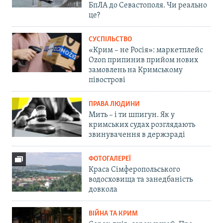
БпЛА до Севастополя. Чи реально
це?
СУСПІЛЬСТВО
«Крим – не Росія»: маркетплейс
Ozon припинив прийом нових
замовлень на Кримському
півострові
ПРАВА ЛЮДИНИ
Мить – і ти шпигун. Як у
кримських судах розглядають
звинувачення в держзраді
ФОТОГАЛЕРЕЇ
Краса Сімферопольського
водосховища та занедбаність
довкола
ВІЙНА ТА КРИМ