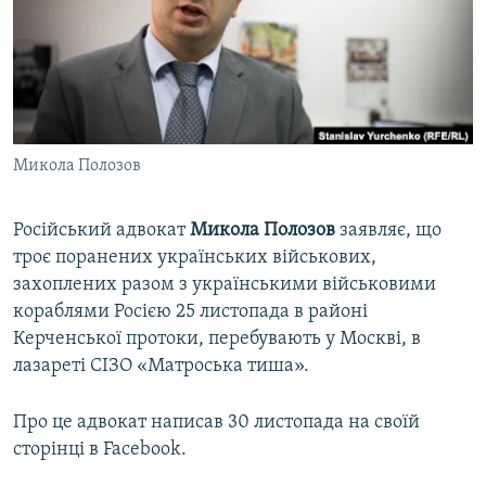
ВІДЕОУРОКИ «ELIFBE»
Русский
СВІДЧЕННЯ ОКУПАЦІЇ
Qırımtatar
УКРАЇНСЬКА ПРОБЛЕМА КРИМУ
ДОЛУЧАЙСЯ!
ІНФОГРАФІКА
Микола Полозов
Російський адвокат
Микола Полозов
заявляє, що
Усі сайти RFE/RL
троє поранених українських військових,
захоплених разом з українськими військовими
кораблями Росією 25 листопада в районі
Керченської протоки, перебувають у Москві, в
лазареті СІЗО «Матроська тиша».
Про це адвокат написав 30 листопада на своїй
сторінці в Facebook.