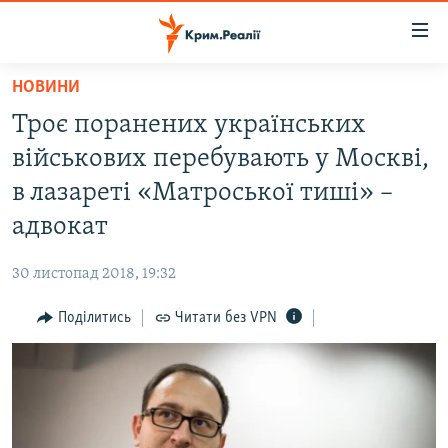
Доступність
посилання
Перейти
НОВИНИ
до
НОВИНИ
Троє поранених українських
основного
ВОДА.КРИМ
матеріалу
військових перебувають у Москві,
ВІДЕО ТА ФОТО
Перейти
в лазареті «Матроської тиші» –
до
ПОЛІТИКА
адвокат
основної
БЛОГИ
навігації
30 листопад 2018, 19:32
Перейти
ПОГЛЯД
до
Поділитись
Читати без VPN
ІНТЕРВ'Ю
пошуку
ВСЕ ЗА ДЕНЬ
СПЕЦПРОЕКТИ
ЯК ОБІЙТИ БЛОКУВАННЯ
ДЕПОРТАЦІЯ