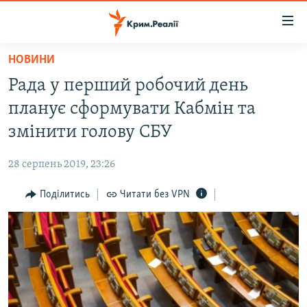
Доступність
посилання
Перейти
НОВИНИ
до
НОВИНИ
Рада у перший робочий день
основного
ВОДА.КРИМ
матеріалу
планує сформувати Кабмін та
ВІДЕО ТА ФОТО
Перейти
змінити голову СБУ
до
ПОЛІТИКА
основної
28 серпень 2019, 23:26
БЛОГИ
навігації
Перейти
Поділитись
Читати без VPN
ПОГЛЯД
до
ІНТЕРВ'Ю
пошуку
ВСЕ ЗА ДЕНЬ
СПЕЦПРОЕКТИ
ЯК ОБІЙТИ БЛОКУВАННЯ
ДЕПОРТАЦІЯ