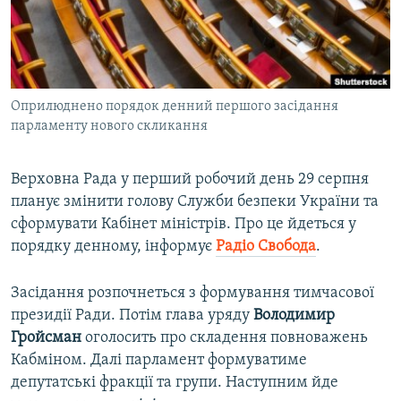
ВІДЕОУРОКИ «ELIFBE»
Русский
СВІДЧЕННЯ ОКУПАЦІЇ
Qırımtatar
УКРАЇНСЬКА ПРОБЛЕМА КРИМУ
Оприлюднено порядок денний першого засідання
ДОЛУЧАЙСЯ!
ІНФОГРАФІКА
парламенту нового скликання
Верховна Рада у перший робочий день 29 серпня
Усі сайти RFE/RL
планує змінити голову Служби безпеки України та
сформувати Кабінет міністрів. Про це йдеться у
порядку денному, інформує
Радіо Свобода
.
Засідання розпочнеться з формування тимчасової
президії Ради. Потім глава уряду
Володимир
Гройсман
оголосить про складення повноважень
Кабміном. Далі парламент формуватиме
депутатські фракції та групи. Наступним йде