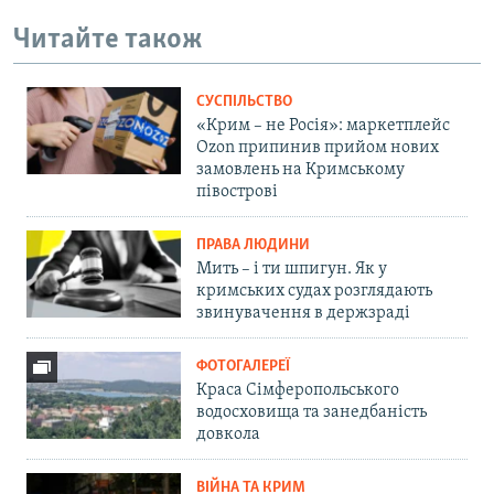
Читайте також
СУСПІЛЬСТВО
«Крим – не Росія»: маркетплейс
Ozon припинив прийом нових
замовлень на Кримському
півострові
ПРАВА ЛЮДИНИ
Мить – і ти шпигун. Як у
кримських судах розглядають
звинувачення в держзраді
ФОТОГАЛЕРЕЇ
Краса Сімферопольського
водосховища та занедбаність
довкола
ВІЙНА ТА КРИМ