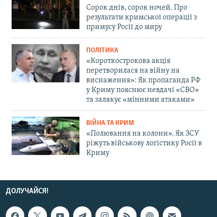
Сорок днів, сорок ночей. Про
результати кримської операції з
примусу Росії до миру
ПОЛІТИКА
«Короткострокова акція
перетворилася на війну на
виснаження»: Як пропаганда РФ
у Криму пояснює невдачі «СВО»
та залякує «мінними атаками»
ВІЙНА ТА КРИМ
«Полювання на колони». Як ЗСУ
ріжуть військову логістику Росії в
Криму
ДОЛУЧАЙСЯ!