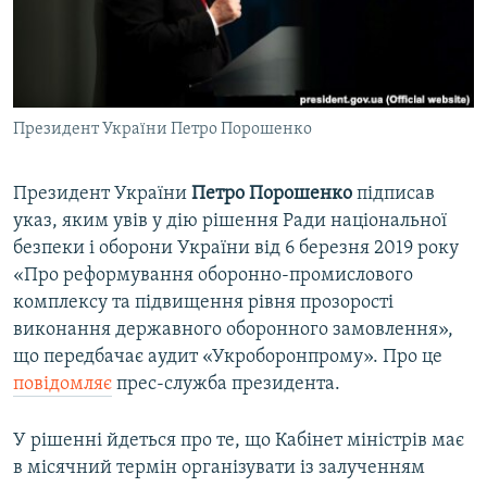
ВІДЕОУРОКИ «ELIFBE»
Русский
СВІДЧЕННЯ ОКУПАЦІЇ
Qırımtatar
УКРАЇНСЬКА ПРОБЛЕМА КРИМУ
Президент України Петро Порошенко
ДОЛУЧАЙСЯ!
ІНФОГРАФІКА
Президент України
Петро Порошенко
підписав
указ, яким увів у дію рішення Ради національної
Усі сайти RFE/RL
безпеки і оборони України від 6 березня 2019 року
«Про реформування оборонно-промислового
комплексу та підвищення рівня прозорості
виконання державного оборонного замовлення»,
що передбачає аудит «Укроборонпрому». Про це
повідомляє
прес-служба президента.
У рішенні йдеться про те, що Кабінет міністрів має
в місячний термін організувати із залученням