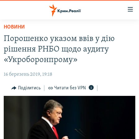
Доступність
посилання
Перейти
НОВИНИ
до
НОВИНИ
Порошенко указом ввів у дію
основного
ВОДА.КРИМ
матеріалу
рішення РНБО щодо аудиту
ВІДЕО ТА ФОТО
Перейти
«Укроборонпрому»
до
ПОЛІТИКА
основної
16 березень 2019, 19:18
БЛОГИ
навігації
Перейти
Поділитись
Читати без VPN
ПОГЛЯД
до
ІНТЕРВ'Ю
пошуку
ВСЕ ЗА ДЕНЬ
СПЕЦПРОЕКТИ
ЯК ОБІЙТИ БЛОКУВАННЯ
ДЕПОРТАЦІЯ