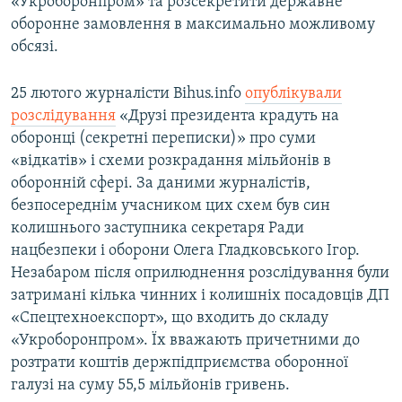
«Укроборонпром» та розсекретити державне
оборонне замовлення в максимально можливому
обсязі.
25 лютого журналісти Bihus.info
опублікували
розслідування
«Друзі президента крадуть на
оборонці (секретні переписки)» про суми
«відкатів» і схеми розкрадання мільйонів в
оборонній сфері. За даними журналістів,
безпосереднім учасником цих схем був син
колишнього заступника секретаря Ради
нацбезпеки і оборони Олега Гладковського Ігор.
Незабаром після оприлюднення розслідування були
затримані кілька чинних і колишніх посадовців ДП
«Спецтехноекспорт», що входить до складу
«Укроборонпром». Їх вважають причетними до
розтрати коштів держпідприємства оборонної
галузі на суму 55,5 мільйонів гривень.