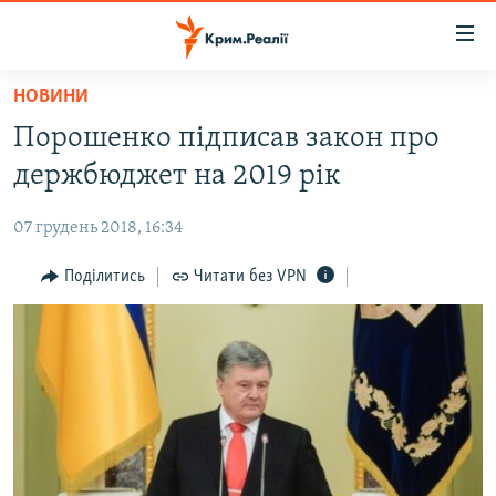
Доступність
посилання
Перейти
НОВИНИ
до
НОВИНИ
Порошенко підписав закон про
основного
ВОДА.КРИМ
матеріалу
держбюджет на 2019 рік
ВІДЕО ТА ФОТО
Перейти
до
07 грудень 2018, 16:34
ПОЛІТИКА
основної
БЛОГИ
Поділитись
Читати без VPN
навігації
Перейти
ПОГЛЯД
до
ІНТЕРВ'Ю
пошуку
ВСЕ ЗА ДЕНЬ
СПЕЦПРОЕКТИ
ЯК ОБІЙТИ БЛОКУВАННЯ
ДЕПОРТАЦІЯ