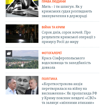
ПРАВА ЛЮДИНИ
Мить – і ти шпигун. Як у
кримських судах розглядають
звинувачення в держзраді
ВІЙНА ТА КРИМ
Сорок днів, сорок ночей. Про
результати кримської операції з
примусу Росії до миру
ФОТОГАЛЕРЕЇ
Краса Сімферопольського
водосховища та занедбаність
довкола
ПОЛІТИКА
«Короткострокова акція
перетворилася на війну на
виснаження»: Як пропаганда РФ
у Криму пояснює невдачі «СВО»
та залякує «мінними атаками»