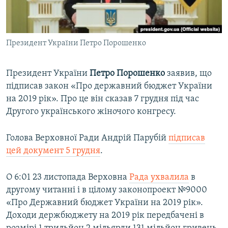
ВІДЕОУРОКИ «ELIFBE»
Русский
СВІДЧЕННЯ ОКУПАЦІЇ
Qırımtatar
Президент України Петро Порошенко
УКРАЇНСЬКА ПРОБЛЕМА КРИМУ
ДОЛУЧАЙСЯ!
ІНФОГРАФІКА
Президент України
Петро Порошенко
заявив, що
підписав закон «Про державний бюджет України
на 2019 рік». Про це він сказав 7 грудня під час
Усі сайти RFE/RL
Другого українського жіночого конгресу.
Голова Верховної Ради Андрій Парубій
підписав
цей документ 5 грудня
.
О 6:01 23 листопада Верховна
Рада ухвалила
в
другому читанні і в цілому законопроект №9000
«Про Державний бюджет України на 2019 рік».
Доходи держбюджету на 2019 рік передбачені в