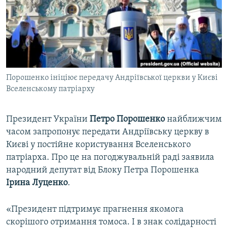
ВІДЕОУРОКИ «ELIFBE»
Русский
СВІДЧЕННЯ ОКУПАЦІЇ
Qırımtatar
УКРАЇНСЬКА ПРОБЛЕМА КРИМУ
ДОЛУЧАЙСЯ!
ІНФОГРАФІКА
Порошенко ініціює передачу Андріївської церкви у Києві
Вселенському патріарху
Усі сайти RFE/RL
Президент України
Петро Порошенко
найближчим
часом запропонує передати Андріївську церкву в
Києві у постійне користування Вселенського
патріарха. Про це на погоджувальній раді заявила
народний депутат від Блоку Петра Порошенка
Ірина Луценко
.
«Президент підтримує прагнення якомога
скорішого отримання томоса. І в знак солідарності