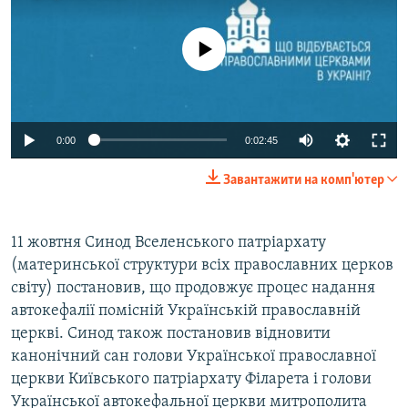
No media source currently available
0:00
0:02:45
Завантажити на комп'ютер
11 жовтня Синод Вселенського патріархату
(материнської структури всіх православних церков
світу) постановив, що продовжує процес надання
автокефалії помісній Українській православній
церкві. Синод також постановив відновити
канонічний сан голови Української православної
церкви Київського патріархату Філарета і голови
Української автокефальної церкви митрополита