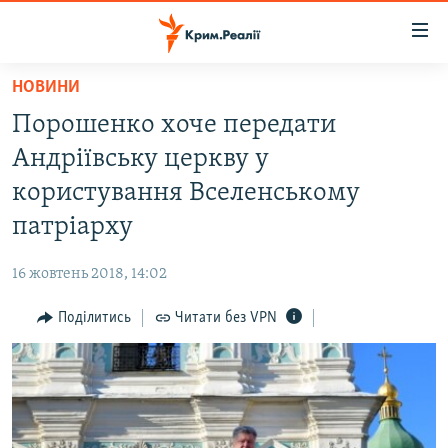
Доступність
посилання
Перейти
НОВИНИ
до
НОВИНИ
Порошенко хоче передати
основного
ВОДА.КРИМ
матеріалу
Андріївську церкву у
ВІДЕО ТА ФОТО
Перейти
користування Вселенському
до
ПОЛІТИКА
патріарху
основної
БЛОГИ
навігації
16 жовтень 2018, 14:02
Перейти
ПОГЛЯД
до
Поділитись
Читати без VPN
ІНТЕРВ'Ю
пошуку
ВСЕ ЗА ДЕНЬ
СПЕЦПРОЕКТИ
ЯК ОБІЙТИ БЛОКУВАННЯ
ДЕПОРТАЦІЯ