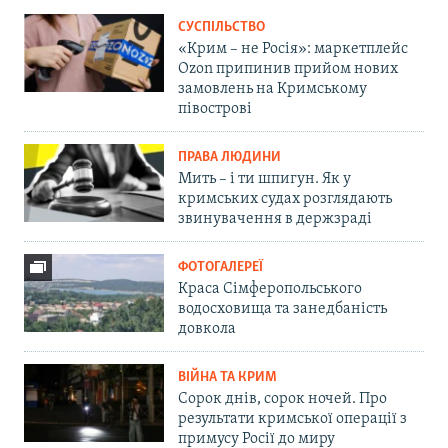
СУСПІЛЬСТВО
«Крим – не Росія»: маркетплейс
Ozon припинив прийом нових
замовлень на Кримському
півострові
ПРАВА ЛЮДИНИ
Мить – і ти шпигун. Як у
кримських судах розглядають
звинувачення в держзраді
ФОТОГАЛЕРЕЇ
Краса Сімферопольського
водосховища та занедбаність
довкола
ВІЙНА ТА КРИМ
Сорок днів, сорок ночей. Про
результати кримської операції з
примусу Росії до миру