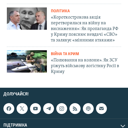
ПОЛІТИКА
«Короткострокова акція
перетворилася на війну на
виснаження»: Як пропаганда РФ
у Криму пояснює невдачі «СВО»
та залякує «мінними атаками»
ВІЙНА ТА КРИМ
«Полювання на колони». Як ЗСУ
ріжуть військову логістику Росії в
Криму
ДОЛУЧАЙСЯ!
ПІДТРИМКА