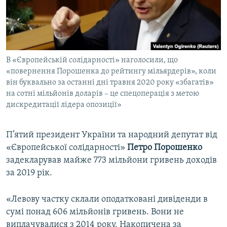
ВІДЕОУРОКИ «ELIFBE»
Русский
СВІДЧЕННЯ ОКУПАЦІЇ
Qırımtatar
УКРАЇНСЬКА ПРОБЛЕМА КРИМУ
В «Європейській солідарності» наголосили, що
ДОЛУЧАЙСЯ!
ІНФОГРАФІКА
«повернення Порошенка до рейтингу мільярдерів», коли
він буквально за останні дні травня 2020 року «збагатів»
на сотні мільйонів доларів – це спецоперація з метою
дискредитації лідера опозиції»
Усі сайти RFE/RL
П’ятий президент України та народний депутат від
«Європейської солідарності»
Петро Порошенко
задекларував майже 773 мільйони гривень доходів
за 2019 рік.
«Левову частку склали оподатковані дивіденди в
сумі понад 606 мільйонів гривень. Вони не
виплачувалися з 2014 року. Накопичена за