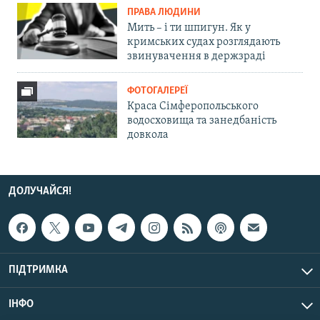
ПРАВА ЛЮДИНИ
Мить – і ти шпигун. Як у
кримських судах розглядають
звинувачення в держзраді
ФОТОГАЛЕРЕЇ
Краса Сімферопольського
водосховища та занедбаність
довкола
ДОЛУЧАЙСЯ!
ПІДТРИМКА
ІНФО