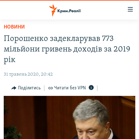
Доступність
посилання
Перейти
НОВИНИ
до
НОВИНИ
Порошенко задекларував 773
основного
ВОДА.КРИМ
матеріалу
мільйони гривень доходів за 2019
ВІДЕО ТА ФОТО
Перейти
рік
до
ПОЛІТИКА
основної
31 травень 2020, 20:42
БЛОГИ
навігації
Перейти
Поділитись
Читати без VPN
ПОГЛЯД
до
ІНТЕРВ'Ю
пошуку
ВСЕ ЗА ДЕНЬ
СПЕЦПРОЕКТИ
ЯК ОБІЙТИ БЛОКУВАННЯ
ДЕПОРТАЦІЯ