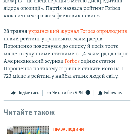
доларів – це спецоперація з метою дискредитації
лідера опозиції». Партія назвала рейтинг Forbes
«класичним зразком фейкових новин».
28 травня
український журнал Forbes оприлюднив
новий рейтинг українських мільярдерів.
Порошенко повернувся до списку й посів третє
місце із сукупними статками в 1,4 мільярда доларів.
Американський журнал
Forbes
оцінює статки
Порошенка на такому ж рівні й ставить його на 1
723 місце в рейтингу найбагатших людей світу.
Поділитись
Читати без VPN
Follow us
Читайте також
ПРАВА ЛЮДИНИ