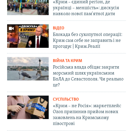
«Крим – єдиний регіон, де
українці – меншість»: дискусія
навколо нової пам'ятної дати
ВІДЕО
Блокада без сухопутної операції:
Крим сам себе не заправить і не
прогодує | Крим.Реалії
ВІЙНА ТА КРИМ
Російська влада обіцяє закрити
морський шлях українським
БпЛА до Севастополя. Чи реально
це?
СУСПІЛЬСТВО
«Крим – не Росія»: маркетплейс
Ozon припинив прийом нових
замовлень на Кримському
півострові