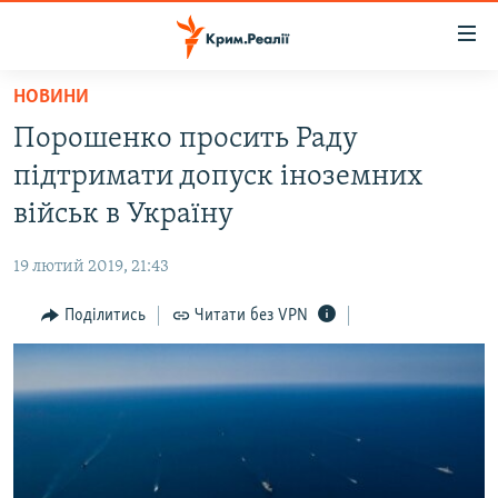
Доступність
посилання
Перейти
НОВИНИ
до
НОВИНИ
Порошенко просить Раду
основного
ВОДА.КРИМ
матеріалу
підтримати допуск іноземних
ВІДЕО ТА ФОТО
Перейти
військ в Україну
до
ПОЛІТИКА
основної
19 лютий 2019, 21:43
БЛОГИ
навігації
Перейти
Поділитись
Читати без VPN
ПОГЛЯД
до
ІНТЕРВ'Ю
пошуку
ВСЕ ЗА ДЕНЬ
СПЕЦПРОЕКТИ
ЯК ОБІЙТИ БЛОКУВАННЯ
ДЕПОРТАЦІЯ