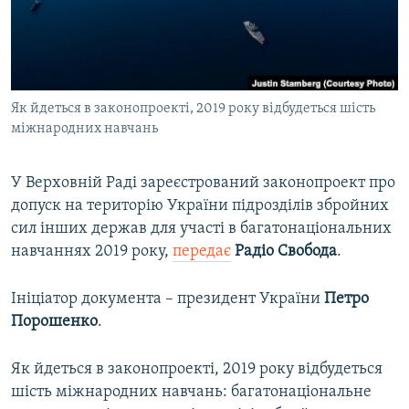
ВІДЕОУРОКИ «ELIFBE»
Русский
СВІДЧЕННЯ ОКУПАЦІЇ
Qırımtatar
УКРАЇНСЬКА ПРОБЛЕМА КРИМУ
Як йдеться в законопроекті, 2019 року відбудеться шість
ДОЛУЧАЙСЯ!
ІНФОГРАФІКА
міжнародних навчань
У Верховній Раді зареєстрований законопроект про
Усі сайти RFE/RL
допуск на територію України підрозділів збройних
сил інших держав для участі в багатонаціональних
навчаннях 2019 року,
передає
Радіо Свобода
.
Ініціатор документа – президент України
Петро
Порошенко
.
Як йдеться в законопроекті, 2019 року відбудеться
шість міжнародних навчань: багатонаціональне