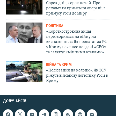
Сорок днів, сорок ночей. Про
результати кримської операції з
примусу Росії до миру
ПОЛІТИКА
«Короткострокова акція
перетворилася на війну на
виснаження»: Як пропаганда РФ
у Криму пояснює невдачі «СВО»
та залякує «мінними атаками»
ВІЙНА ТА КРИМ
«Полювання на колони». Як ЗСУ
ріжуть військову логістику Росії в
Криму
ДОЛУЧАЙСЯ!