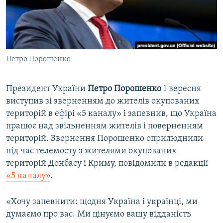
ВІДЕОУРОКИ «ELIFBE»
Русский
СВІДЧЕННЯ ОКУПАЦІЇ
Qırımtatar
УКРАЇНСЬКА ПРОБЛЕМА КРИМУ
Петро Порошенко
ДОЛУЧАЙСЯ!
ІНФОГРАФІКА
Президент України
Петро Порошенко
1 вересня
виступив зі зверненням до жителів окупованих
Усі сайти RFE/RL
територій в ефірі «5 каналу» і запевнив, що Україна
працює над звільненням жителів і поверненням
територій. Звернення Порошенко оприлюднили
під час телемосту з жителями окупованих
територій Донбасу і Криму, повідомили в редакції
«5 каналу»
.
«Хочу запевнити: щодня Україна і українці, ми
думаємо про вас. Ми цінуємо вашу відданість