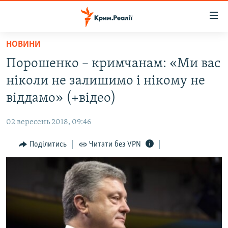
Доступність
посилання
Перейти
НОВИНИ
до
НОВИНИ
Порошенко – кримчанам: «Ми вас
основного
ВОДА.КРИМ
матеріалу
ніколи не залишимо і нікому не
ВІДЕО ТА ФОТО
Перейти
віддамо» (+відео)
до
ПОЛІТИКА
основної
02 вересень 2018, 09:46
БЛОГИ
навігації
Перейти
Поділитись
Читати без VPN
ПОГЛЯД
до
ІНТЕРВ'Ю
пошуку
ВСЕ ЗА ДЕНЬ
СПЕЦПРОЕКТИ
ЯК ОБІЙТИ БЛОКУВАННЯ
ДЕПОРТАЦІЯ