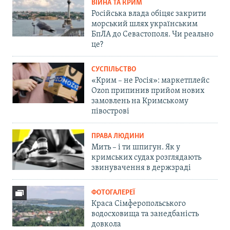
ВІЙНА ТА КРИМ
Російська влада обіцяє закрити
морський шлях українським
БпЛА до Севастополя. Чи реально
це?
СУСПІЛЬСТВО
«Крим – не Росія»: маркетплейс
Ozon припинив прийом нових
замовлень на Кримському
півострові
ПРАВА ЛЮДИНИ
Мить – і ти шпигун. Як у
кримських судах розглядають
звинувачення в держзраді
ФОТОГАЛЕРЕЇ
Краса Сімферопольського
водосховища та занедбаність
довкола