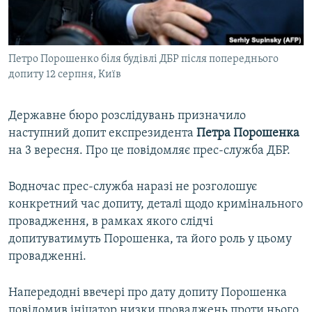
ВІДЕОУРОКИ «ELIFBE»
Русский
СВІДЧЕННЯ ОКУПАЦІЇ
Qırımtatar
Петро Порошенко біля будівлі ДБР після попереднього
УКРАЇНСЬКА ПРОБЛЕМА КРИМУ
допиту 12 серпня, Київ
ДОЛУЧАЙСЯ!
ІНФОГРАФІКА
Державне бюро розслідувань призначило
наступний допит експрезидента
Петра Порошенка
на 3 вересня. Про це повідомляє прес-служба ДБР.
Усі сайти RFE/RL
Водночас прес-служба наразі не розголошує
конкретний час допиту, деталі щодо кримінального
провадження, в рамках якого слідчі
допитуватимуть Порошенка, та його роль у цьому
провадженні.
Напередодні ввечері про дату допиту Порошенка
повідомив ініцатор низки проваджень проти нього,