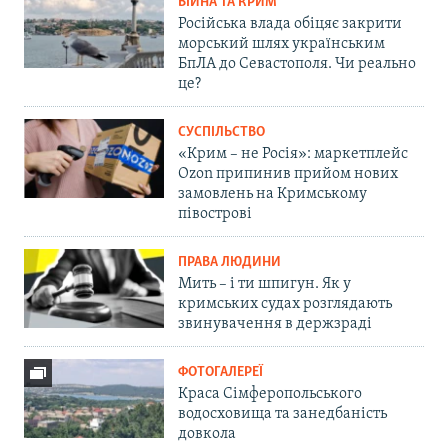
ВІЙНА ТА КРИМ
Російська влада обіцяє закрити
морський шлях українським
БпЛА до Севастополя. Чи реально
це?
СУСПІЛЬСТВО
«Крим – не Росія»: маркетплейс
Ozon припинив прийом нових
замовлень на Кримському
півострові
ПРАВА ЛЮДИНИ
Мить – і ти шпигун. Як у
кримських судах розглядають
звинувачення в держзраді
ФОТОГАЛЕРЕЇ
Краса Сімферопольського
водосховища та занедбаність
довкола