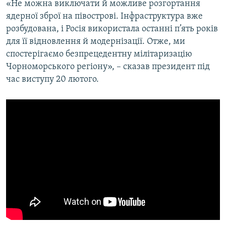
«Не можна виключати й можливе розгортання
ядерної зброї на півострові. Інфраструктура вже
розбудована, і Росія використала останні п’ять років
для її відновлення й модернізації. Отже, ми
спостерігаємо безпрецедентну мілітаризацію
Чорноморського регіону», – сказав президент під
час виступу 20 лютого.