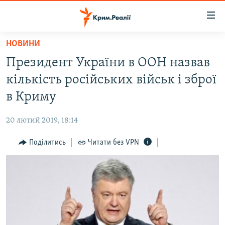
Доступність
посилання
Перейти
НОВИНИ
до
НОВИНИ
Президент України в ООН назвав
основного
ВОДА.КРИМ
матеріалу
кількість російських військ і зброї
ВІДЕО ТА ФОТО
Перейти
в Криму
до
ПОЛІТИКА
основної
20 лютий 2019, 18:14
БЛОГИ
навігації
Перейти
Поділитись
Читати без VPN
ПОГЛЯД
до
ІНТЕРВ'Ю
пошуку
ВСЕ ЗА ДЕНЬ
СПЕЦПРОЕКТИ
ЯК ОБІЙТИ БЛОКУВАННЯ
ДЕПОРТАЦІЯ