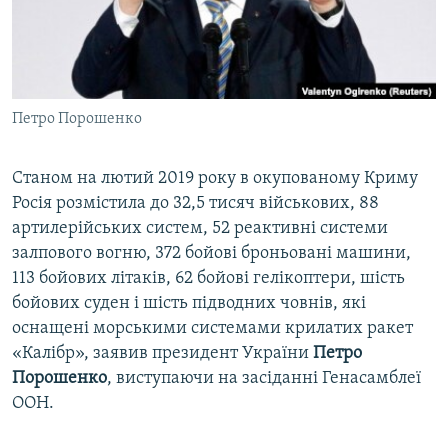
ВІДЕОУРОКИ «ELIFBE»
Русский
СВІДЧЕННЯ ОКУПАЦІЇ
Qırımtatar
УКРАЇНСЬКА ПРОБЛЕМА КРИМУ
Петро Порошенко
ДОЛУЧАЙСЯ!
ІНФОГРАФІКА
Станом на лютий 2019 року в окупованому Криму
Росія розмістила до 32,5 тисяч військових, 88
Усі сайти RFE/RL
артилерійських систем, 52 реактивні системи
залпового вогню, 372 бойові броньовані машини,
113 бойових літаків, 62 бойові гелікоптери, шість
бойових суден і шість підводних човнів, які
оснащені морськими системами крилатих ракет
«Калібр», заявив президент України
Петро
Порошенко
, виступаючи на засіданні Генасамблеї
ООН.