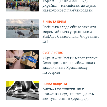
«Крим – єдиний регіон, де
українці – меншість»: дискусія
навколо нової пам'ятної дати
ВІЙНА ТА КРИМ
Російська влада обіцяє закрити
морський шлях українським
БпЛА до Севастополя. Чи реально
це?
СУСПІЛЬСТВО
«Крим – не Росія»: маркетплейс
Ozon припинив прийом нових
замовлень на Кримському
півострові
ПРАВА ЛЮДИНИ
Мить – і ти шпигун. Як у
кримських судах розглядають
звинувачення в держзраді