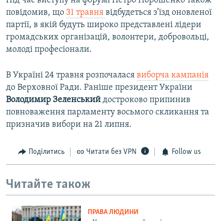
Під час виступу на форумі Петро Порошенко також
повідомив, що
31 травня
відбудеться з’їзд оновленої
партії, в якій будуть широко представлені лідери
громадських організацій, волонтери, добровольці,
молоді професіонали.
В Україні 24 травня розпочалася
виборча кампанія
до Верховної Ради. Раніше президент України
Володимир Зеленський
достроково припинив
повноваження парламенту восьмого скликання та
призначив вибори на 21 липня.
Поділитись
Читати без VPN
Follow us
Читайте також
ПРАВА ЛЮДИНИ