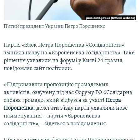
ВІДЕОУРОКИ «ELIFBE»
Русский
СВІДЧЕННЯ ОКУПАЦІЇ
Qırımtatar
П’ятий президент України Петро Порошенко
УКРАЇНСЬКА ПРОБЛЕМА КРИМУ
ДОЛУЧАЙСЯ!
ІНФОГРАФІКА
Партія «Блок Петра Порошенка «Солідарність»
змінила назву на «Європейська солідарність». Таке
рішення ухвалили на форумі у Києві 24 травня,
Усі сайти RFE/RL
повідомляє сайт політсили.
«Підтримавши пропозицію громадських
активістів, озвучену під час Форуму ГО «Солідарна
справа громад», який відбувся за участі
Петра
Порошенка
, делегати з’їзду партії ухвалили нове
найменування – партія «Європейська
солідарність», – йдеться в повідомлення.