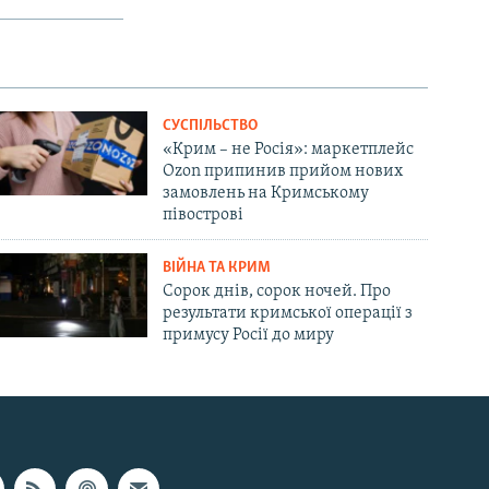
СУСПІЛЬСТВО
«Крим – не Росія»: маркетплейс
Ozon припинив прийом нових
замовлень на Кримському
півострові
ВІЙНА ТА КРИМ
Сорок днів, сорок ночей. Про
результати кримської операції з
примусу Росії до миру