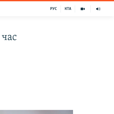
РУС
КТА
 час