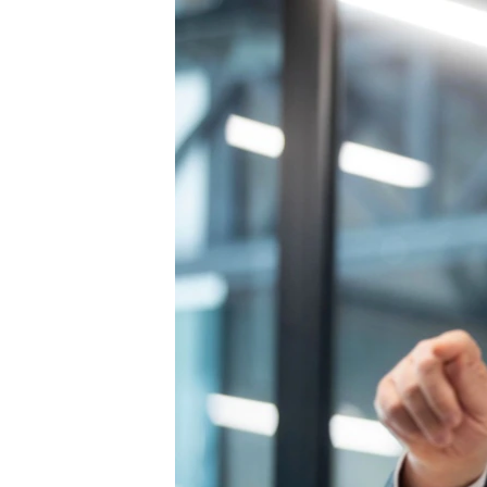
ВІДЕОУРОКИ «ELIFBE»
СВІДЧЕННЯ ОКУПАЦІЇ
УКРАЇНСЬКА ПРОБЛЕМА КРИМУ
ІНФОГРАФІКА