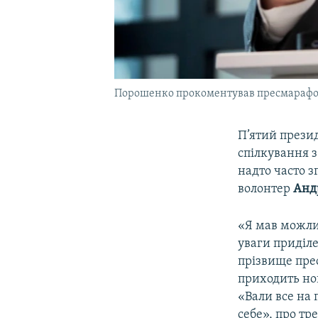
Порошенко прокоментував пресмарафо
П’ятий прези
спілкування 
надто часто з
волонтер
Анд
«Я мав можли
уваги приділ
прізвище прес
приходить но
«Вали все на 
себе», про тр