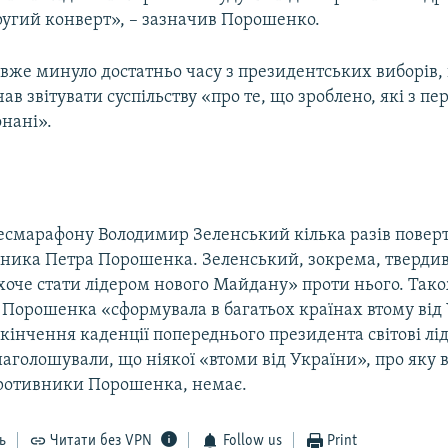
ругий конверт», – зазначив Порошенко.
 вже минуло достатньо часу з президентських виборів,
ав звітувати суспільству «про те, що зроблено, які з п
нані».
ресмарафону Володимир Зеленський кілька разів поверт
дника Петра Порошенка. Зеленський, зокрема, твердив
оче стати лідером нового Майдану» проти нього. Також
 Порошенка «сформувала в багатьох країнах втому від
акінчення каденції попереднього президента світові лі
аголошували, що ніякої «втоми від України», про яку в
ротивники Порошенка, немає.
ь
Читати без VPN
Follow us
Print