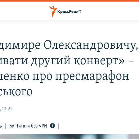
димире Олександровичу,
ивати другий конверт» –
енко про пресмарафон
ського
 21:29
ь
Читати без VPN