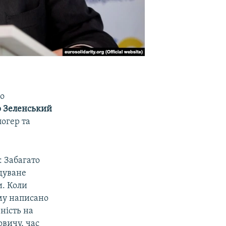
го
 Зеленський
огер та
: Забагато
дуване
и. Коли
му написано
ність на
овичу, час