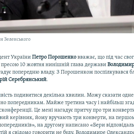
н Зеленського
дент України
Петро Порошенко
вважає, що під час сво
з пресою 10 жовтня нинішній глава держави
Володимир
гадує попередню владу. З Порошенком поспілкувався бл
рій Серебрянський
.
вість подивитися декілька хвилин. Можу сказати одне
ено попередникам. Майже третина часу і найбільш зга
конференції. Це мені нагадує притчу про три конверт
вий керівник, йому вручають три конверти, на першо
попередників», на другому написано «Бери відповідаль
етій я свідомо говорити не буду. Володимире Олександр