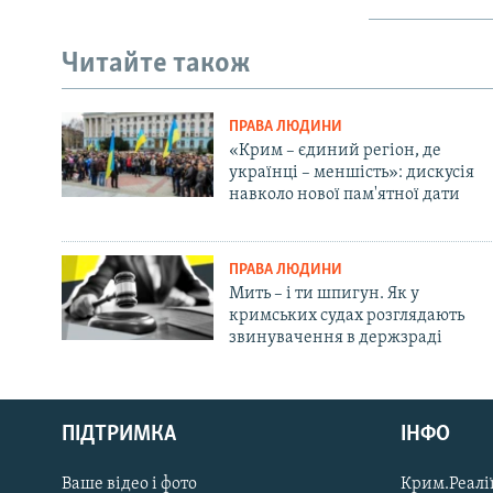
Читайте також
ПРАВА ЛЮДИНИ
«Крим – єдиний регіон, де
українці – меншість»: дискусія
навколо нової пам'ятної дати
ПРАВА ЛЮДИНИ
Мить – і ти шпигун. Як у
кримських судах розглядають
звинувачення в держзраді
Русский
ПІДТРИМКА
ІНФО
Qırımtatar
Ваше відео і фото
Крим.Реалії
ДОЛУЧАЙСЯ!