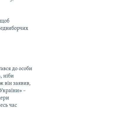
 щоб
ередвиборчих
ався до особи
, ніби
 він заявив,
 України» –
дери
есь час