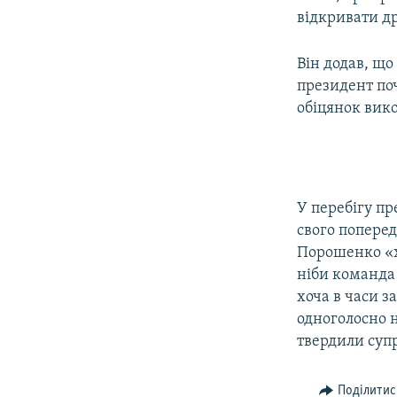
відкривати д
Він додав, що
президент поч
обіцянок вико
У перебігу п
свого попере
Порошенко «х
ніби команда
хоча в часи з
одноголосно н
твердили суп
Поділитис