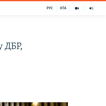
РУС
КТА
 ДБР,