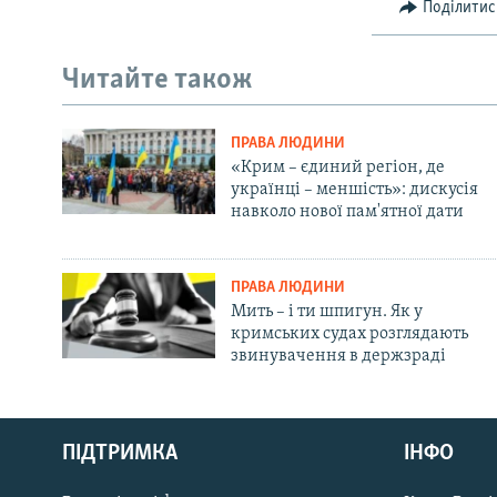
Поділитис
Читайте також
ПРАВА ЛЮДИНИ
«Крим – єдиний регіон, де
українці – меншість»: дискусія
навколо нової пам'ятної дати
ПРАВА ЛЮДИНИ
Мить – і ти шпигун. Як у
кримських судах розглядають
звинувачення в держзраді
Русский
ПІДТРИМКА
ІНФО
Qırımtatar