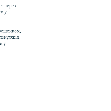
ся через
ки у
орошенком,
пекуляцій,
и у