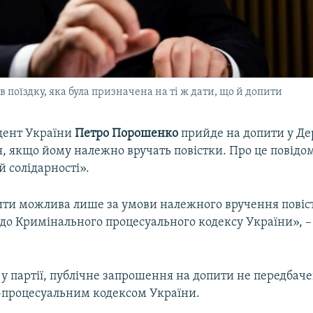
поїздку, яка була призначена на ті ж дати, що й допити
дент України
Петро Порошенко
прийде на допити у Д
я, якщо йому належно вручать повістки. Про це повідо
 солідарності».
ити можлива лише за умови належного вручення повіс
 до Кримінального процесуального кодексу України», –
у партії, публічне запрошення на допити не передбач
процесуальним кодексом України.