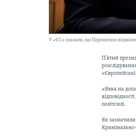
У «ЄС» сказали, що Порошенко відмінив 
П’ятий прези
розслідуванн
«Європейській
«Явка на доп
відповідності
політсилі.
Як зазначили 
Кримінально-