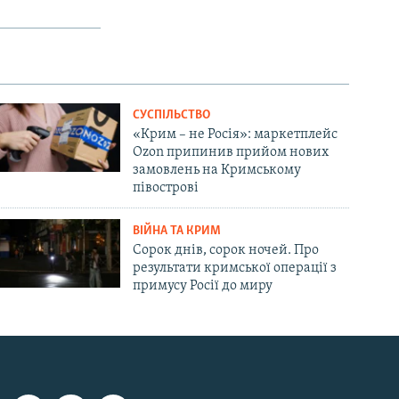
СУСПІЛЬСТВО
«Крим – не Росія»: маркетплейс
Ozon припинив прийом нових
замовлень на Кримському
півострові
ВІЙНА ТА КРИМ
Сорок днів, сорок ночей. Про
результати кримської операції з
примусу Росії до миру