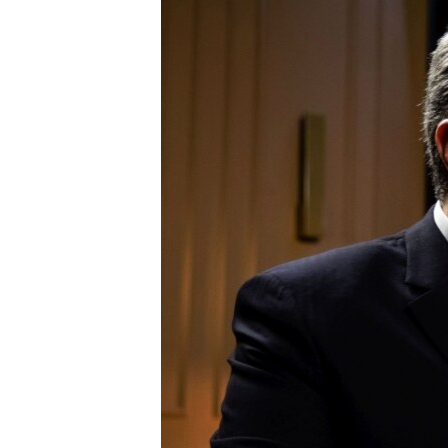
ВІДЕОУРОКИ «ELIFBE»
СВІДЧЕННЯ ОКУПАЦІЇ
УКРАЇНСЬКА ПРОБЛЕМА КРИМУ
ІНФОГРАФІКА