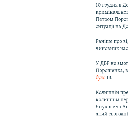
10 грудня в 
кримінальног
Петром Порош
ситуації на До
Раніше про в
чиновник час
У ДБР не змо
Порошенка, в
було
13.
Колишній пре
колишнім пер
Януковича Ан
який сьогодн