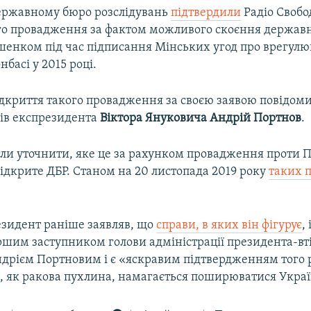
Державному бюро розслідувань
підтвердили
Радіо Свобо
о провадження за фактом можливого скоєння державн
енком під час підписання Мінських угод про врегул
нбасі у 2015 році.
ідкриття такого провадження за своєю заявою повідом
ів експрезидента
Віктора Януковича Андрій Портнов
.
гли уточнити, яке це за рахунком провадження проти 
ідкрите ДБР. Станом на 20 листопада 2019 року
таких 
зидент раніше заявляв, що
справи, в яких він фігурує
,
шим заступником голови адміністрації президента-вт
дрієм Портновим і є «яскравим підтвердженням того 
і, як ракова пухлина, намагається поширюватися Укра