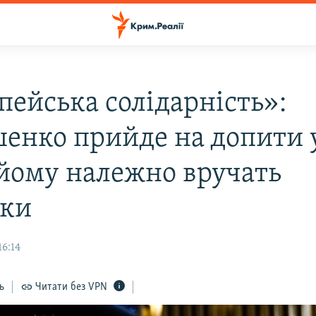
пейська солідарність»:
енко прийде на допити у
йому належно вручать
тки
16:14
ь
Читати без VPN