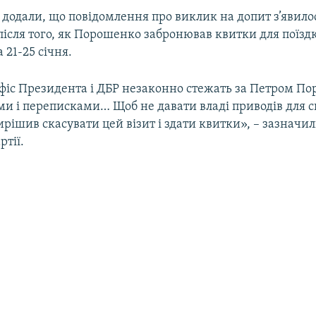
додали, що повідомлення про виклик на допит з’явило
після того, як Порошенко забронював квитки для поїзд
21-25 січня.
фіс Президента і ДБР незаконно стежать за Петром П
ми і переписками… Щоб не давати владі приводів для с
ішив скасувати цей візит і здати квитки», – зазначил
ртії.