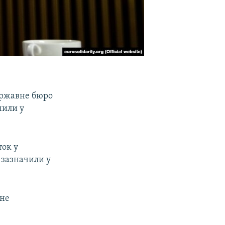
ержавне бюро
мили у
ток у
 зазначили у
ене