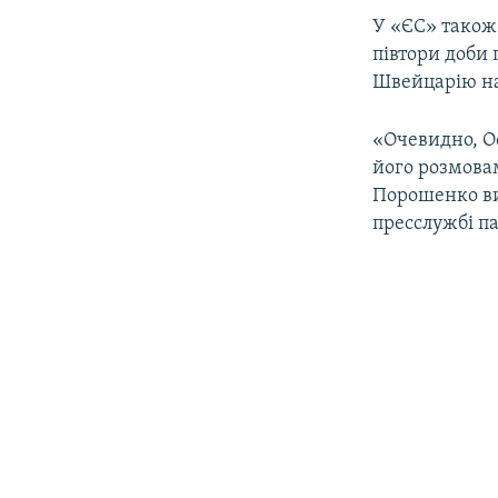
У «ЄС» також 
півтори доби 
Швейцарію на 
«Очевидно, О
його розмова
Порошенко вир
пресслужбі па