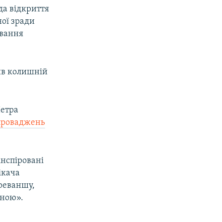
да відкриття
ої зради
ювання
ив колишній
Петра
проваджень
 інспіровані
ікача
реваншу,
їною».