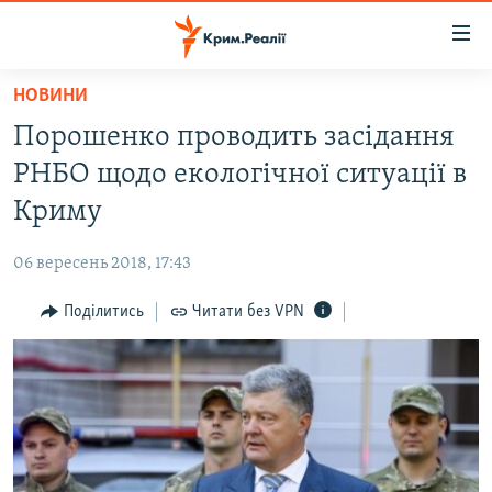
Доступність
посилання
Перейти
НОВИНИ
до
НОВИНИ
Порошенко проводить засідання
основного
ВОДА.КРИМ
матеріалу
РНБО щодо екологічної ситуації в
ВІДЕО ТА ФОТО
Перейти
Криму
до
ПОЛІТИКА
основної
06 вересень 2018, 17:43
БЛОГИ
навігації
Перейти
Поділитись
Читати без VPN
ПОГЛЯД
до
ІНТЕРВ'Ю
пошуку
ВСЕ ЗА ДЕНЬ
СПЕЦПРОЕКТИ
ЯК ОБІЙТИ БЛОКУВАННЯ
ДЕПОРТАЦІЯ