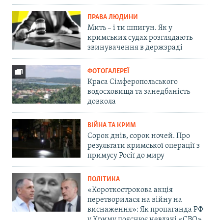
ПРАВА ЛЮДИНИ
Мить – і ти шпигун. Як у
кримських судах розглядають
звинувачення в держзраді
ФОТОГАЛЕРЕЇ
Краса Сімферопольського
водосховища та занедбаність
довкола
ВІЙНА ТА КРИМ
Сорок днів, сорок ночей. Про
результати кримської операції з
примусу Росії до миру
ПОЛІТИКА
«Короткострокова акція
перетворилася на війну на
виснаження»: Як пропаганда РФ
у Криму пояснює невдачі «СВО»