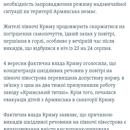
необхідність запровадження режиму надзвичайної
ситуації на території Армянська немає.
Жителі півночі Криму продовжують скаржитися на
погіршення самопочуття, їдкий запах у повітрі,
першіння в горлі, особливо у вечірній час після
викидів, що відбулися в ніч із 23 на 24 серпня.
4 вересня фактична влада Криму оголосила, що
концентрація шкідливих речовин у повітрі на
півночі півострова перевищила допустиму норму, в
зв’язку з цим на два тижні призупинили роботу
заводу «Кримський титан». Крім того, почалася
евакуація дітей з Армянська в санаторії Криму.
Фактична влада Криму заявляє, що причиною
викидів шкідливої речовини на півночі півострова є
випаровування вмісту кислотонакопичувача,