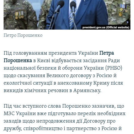
ВІДЕОУРОКИ «ELIFBE»
Русский
СВІДЧЕННЯ ОКУПАЦІЇ
Qırımtatar
УКРАЇНСЬКА ПРОБЛЕМА КРИМУ
Петро Порошенко
ДОЛУЧАЙСЯ!
ІНФОГРАФІКА
Під головуванням президента України
Петра
Порошенка
в Києві відбувається засідання Ради
Усі сайти RFE/RL
національної безпеки й оборони України (РНБО)
щодо скасування Великого договору з Росією й
екологічної ситуації в анексованому Криму після
викидів хімічних речовин в Армянську.
Під час вступного слова Порошенко зазначив, що
МЗС України вже підготувало перелік необхідних
заходів щодо непродовження дії Договору про
дружбу, співробітництво і партнерство з Росією й