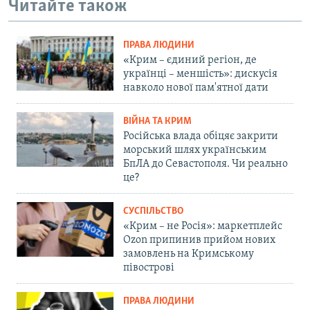
Читайте також
ПРАВА ЛЮДИНИ
«Крим – єдиний регіон, де
українці – меншість»: дискусія
навколо нової пам'ятної дати
ВІЙНА ТА КРИМ
Російська влада обіцяє закрити
морський шлях українським
БпЛА до Севастополя. Чи реально
це?
СУСПІЛЬСТВО
«Крим – не Росія»: маркетплейс
Ozon припинив прийом нових
замовлень на Кримському
півострові
ПРАВА ЛЮДИНИ