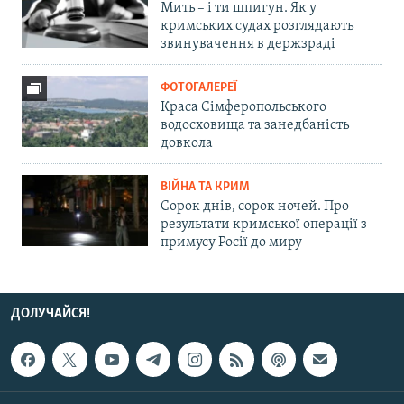
Мить – і ти шпигун. Як у
кримських судах розглядають
звинувачення в держзраді
ФОТОГАЛЕРЕЇ
Краса Сімферопольського
водосховища та занедбаність
довкола
ВІЙНА ТА КРИМ
Сорок днів, сорок ночей. Про
результати кримської операції з
примусу Росії до миру
ДОЛУЧАЙСЯ!