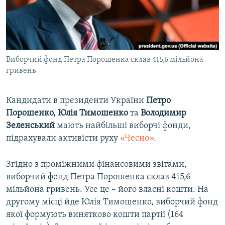
ВІДЕОУРОКИ «ELIFBE»
Русский
СВІДЧЕННЯ ОКУПАЦІЇ
Qırımtatar
УКРАЇНСЬКА ПРОБЛЕМА КРИМУ
Виборчий фонд Петра Порошенка склав 415,6 мільйона
ДОЛУЧАЙСЯ!
ІНФОГРАФІКА
гривень
Кандидати в президенти України
Петро
Усі сайти RFE/RL
Порошенко, Юлія Тимошенко
та
Володимир
Зеленський
мають найбільші виборчі фонди,
підрахували активісти руху
«Чесно»
.
Згідно з проміжними фінансовими звітами,
виборчий фонд Петра Порошенка склав 415,6
мільйона гривень. Усе це – його власні кошти. На
другому місці йде Юлія Тимошенко, виборчий фонд
якої формують винятково кошти партії (164