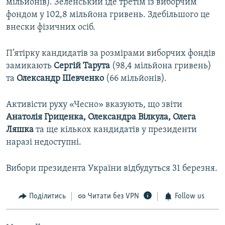
мільйонів). Зеленський іде третім із виборчим
фондом у 102,8 мільйона гривень. Здебільшого це
внески фізичних осіб.
П’ятірку кандидатів за розмірами виборчих фондів
замикають
Сергій Тарута
(98,4 мільйона гривень)
та
Олександр Шевченко
(66 мільйонів).
Активісти руху «Чесно» вказують, що звіти
Анатолія Гриценка, Олександра Вілкула, Олега
Ляшка
та ще кількох кандидатів у президенти
наразі недоступні.
Вибори президента України відбудуться 31 березня.
Поділитись
Читати без VPN
Follow us