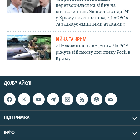
перетворилася на війну на
виснаження»: Як пропаганда РФ
у Криму пояснює невдачі «СВО»
та залякує «мінними атаками»
ВІЙНА ТА КРИМ
«Полювання на колони». Як ЗСУ
ріжуть військову логістику Росії в
Криму
ДОЛУЧАЙСЯ!
ПІДТРИМКА
ІНФО