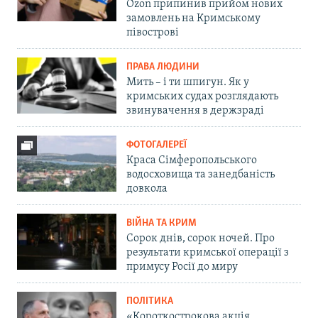
Ozon припинив прийом нових
замовлень на Кримському
півострові
ПРАВА ЛЮДИНИ
Мить – і ти шпигун. Як у
кримських судах розглядають
звинувачення в держзраді
ФОТОГАЛЕРЕЇ
Краса Сімферопольського
водосховища та занедбаність
довкола
ВІЙНА ТА КРИМ
Сорок днів, сорок ночей. Про
результати кримської операції з
примусу Росії до миру
ПОЛІТИКА
«Короткострокова акція