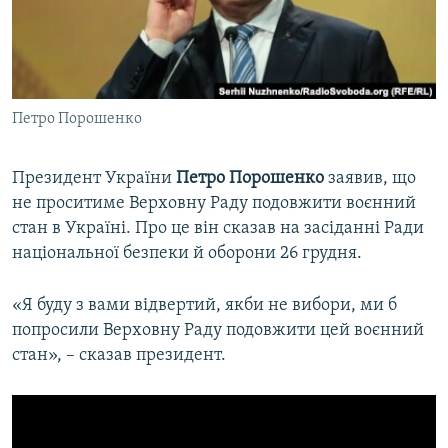
ВІДЕОУРОКИ «ELIFBE»
Русский
СВІДЧЕННЯ ОКУПАЦІЇ
Qırımtatar
УКРАЇНСЬКА ПРОБЛЕМА КРИМУ
Петро Порошенко
ДОЛУЧАЙСЯ!
ІНФОГРАФІКА
Президент України
Петро Порошенко
заявив, що
не проситиме Верховну Раду подовжити воєнний
Усі сайти RFE/RL
стан в Україні. Про це він сказав на засіданні Ради
національної безпеки й оборони 26 грудня.
«Я буду з вами відвертий, якби не вибори, ми б
попросили Верховну Раду подовжити цей воєнний
стан», – сказав президент.