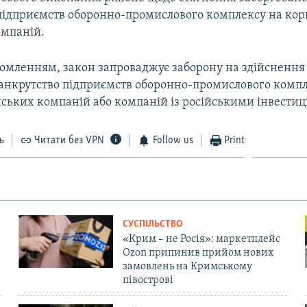
підприємств оборонно-промислового комплексу на кор
омпаній.
ідомленням, закон запроваджує заборону на здійсненн
 банкрутство підприємств оборонно-промислового компл
йських компаній або компаній із російськими інвестиц
ь
Читати без VPN
Follow us
Print
СУСПІЛЬСТВО
«Крим – не Росія»: маркетплейс
Ozon припинив прийом нових
замовлень на Кримському
півострові