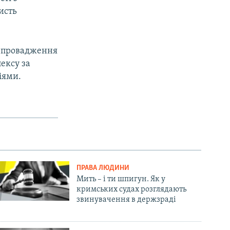
исть
я провадження
ексу за
іями.
ПРАВА ЛЮДИНИ
Мить – і ти шпигун. Як у
кримських судах розглядають
звинувачення в держзраді