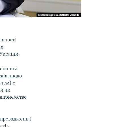
льності
их
України.
конання
дів, щодо
ачем) є
ми чи
ідприємство
 проваджень і
ті з