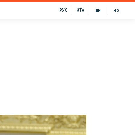
РУС
КТА
о