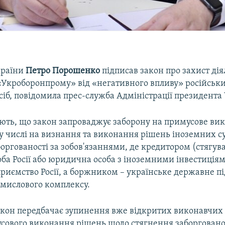
країни
Петро Порошенко
підписав закон про захист дія
«Укроборонпрому» від «негативного впливу» російськ
іб, повідомила прес-служба Адміністрації президента 
ють, що закон запроваджує заборону на примусове ви
у числі на визнання та виконання рішень іноземних су
оргованості за зобов'язаннями, де кредитором (стягув
ба Росії або юридична особа з іноземними інвестиція
приємство Росії, а боржником – українське державне п
мислового комплексу.
закон передбачає зупинення вже відкритих виконавчих
усового виконання рішень щодо стягнення заборгованос