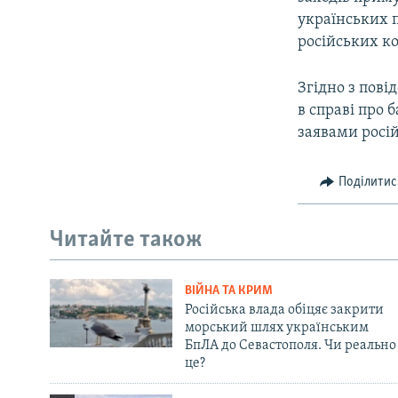
українських 
російських к
Згідно з пов
в справі про
заявами росі
Поділитис
Читайте також
ВІЙНА ТА КРИМ
Російська влада обіцяє закрити
морський шлях українським
БпЛА до Севастополя. Чи реально
це?