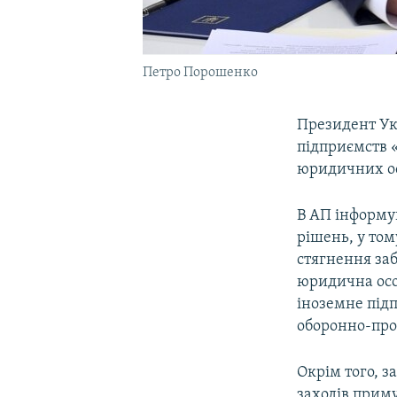
Петро Порошенко
Президент У
підприємств 
юридичних ос
В АП інформу
рішень, у том
стягнення заб
юридична осо
іноземне під
оборонно-про
Окрім того, 
заходів прим