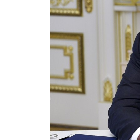
ВІДЕОУРОКИ «ELIFBE»
СВІДЧЕННЯ ОКУПАЦІЇ
УКРАЇНСЬКА ПРОБЛЕМА КРИМУ
ІНФОГРАФІКА