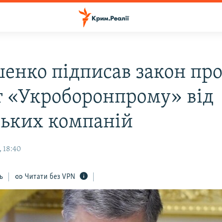
енко підписав закон пр
т «Укроборонпрому» від
ських компаній
, 18:40
ь
Читати без VPN