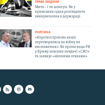
ПРАВА ЛЮДИНИ
Мить – і ти шпигун. Як у
кримських судах розглядають
звинувачення в держзраді
ПОЛІТИКА
«Короткострокова акція
перетворилася на війну на
виснаження»: Як пропаганда РФ
у Криму пояснює невдачі «СВО»
та залякує «мінними атаками»