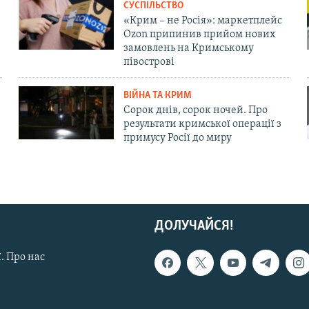
СУСПІЛЬСТВО
«Крим – не Росія»: маркетплейс
Ozon припинив прийом нових
замовлень на Кримському
півострові
ВІЙНА ТА КРИМ
Сорок днів, сорок ночей. Про
результати кримської операції з
примусу Росії до миру
ДОЛУЧАЙСЯ!
. Про нас