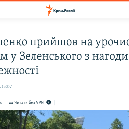
енко прийшов на урочи
м у Зеленського з нагоди
ежності
 15:07
ь
Читати без VPN