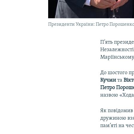
Президенти України: Петро Порошенко, 
П’ять презид
Незалежності
Маріїнському 
До шостого пр
Кучми
та
Вік
Петро Порош
назвою «Хода 
Як повідомив 
дружиною взял
пам’яті на че