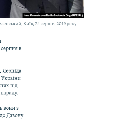
енський, Київ, 24 серпня 2019 року
я
 серпня в
, Леоніда
т України
тях під
 параду.
ь вони з
 до Дзвону