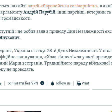
ться на сайті
партії «Європейська солідарність»
, в акц
 парламенту
Андрій Парубій
, інші партійці, ветерани та
 громадськості.
стутній і не робив заяв з приводу Дня Незалежності ек
 Янукович
.
серпня, Україна святкує 28-й День Незалежності. У стол
офіційне святкування, «Хода гідності» за участі презид
йний Марш ветеранів. Традиційного параду військової 
оку не проводять.
ь
Читати без VPN
Follow us
Print