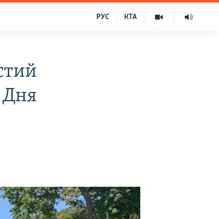
РУС
КТА
стий
 Дня