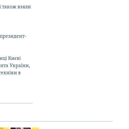
ії також взяли
спрезидент-
иці Києві
ента України,
техніки в