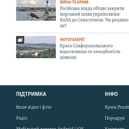
ВІЙНА ТА КРИМ
Російська влада обіцяє закрити
морський шлях українським
БпЛА до Севастополя. Чи реально
це?
ФОТОГАЛЕРЕЇ
Краса Сімферопольського
водосховища та занедбаність
довкола
Русский
ПІДТРИМКА
ІНФО
Qırımtatar
Ваше відео і фото
Крим.Реалії
ДОЛУЧАЙСЯ!
Радіо
Передрук