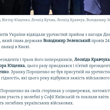
Віктор Ющенко, Леонід Кучма, Леонід Кравчук, Володимир Зел
ентів України відвідали урочистий прийом з нагоди Дн
, який глава держави
Володимир Зеленський
провів 24
палаці в Києві.
езидента і трьох його попередників,
Леоніда Кравчука
тора Ющенка
, цього разу приєднався і п’ятий президен
енко
. Зранку Порошенко не був присутній на урочистос
гідності», які цього року відбулися замість військового
Порошенко на своїх сторінках у соцмережах, натоміст
и участь у молебні у Софії Київській та поклали квіти
сть загиблих українських військових.