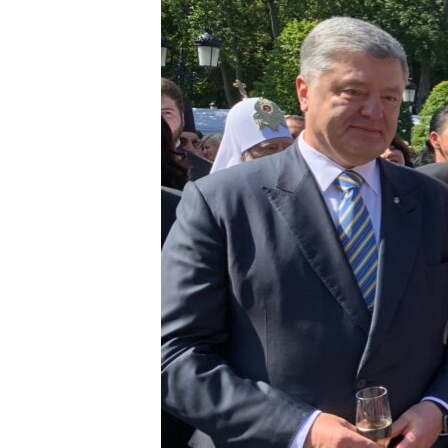
ВІДЕОУРОКИ «ELIFBE»
СВІДЧЕННЯ ОКУПАЦІЇ
УКРАЇНСЬКА ПРОБЛЕМА КРИМУ
ІНФОГРАФІКА