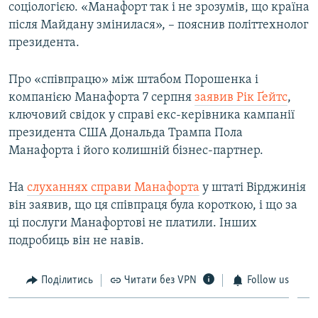
соціологією. «Манафорт так і не зрозумів, що країна
після Майдану змінилася», – пояснив політтехнолог
президента.
Про «співпрацю» між штабом Порошенка і
компанією Манафорта 7 серпня
заявив Рік Ґейтс
,
ключовий свідок у справі екс-керівника кампанії
президента США Дональда Трампа Пола
Манафорта і його колишній бізнес-партнер.
На
слуханнях справи Манафорта
у штаті Вірджинія
він заявив, що ця співпраця була короткою, і що за
ці послуги Манафортові не платили. Інших
подробиць він не навів.
Поділитись
Читати без VPN
Follow us