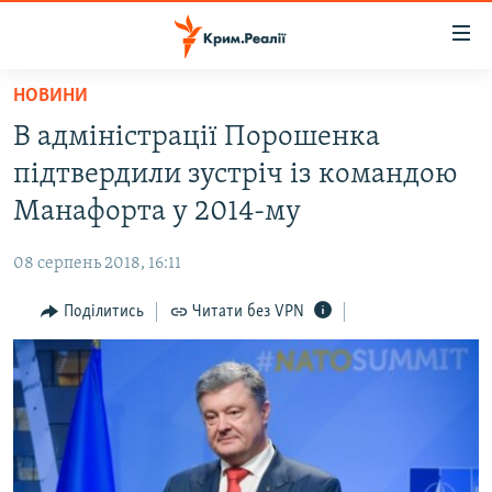
Доступність
посилання
Перейти
НОВИНИ
до
НОВИНИ
В адміністрації Порошенка
основного
ВОДА.КРИМ
матеріалу
підтвердили зустріч із командою
ВІДЕО ТА ФОТО
Перейти
Манафорта у 2014-му
до
ПОЛІТИКА
основної
08 серпень 2018, 16:11
БЛОГИ
навігації
Перейти
Поділитись
Читати без VPN
ПОГЛЯД
до
ІНТЕРВ'Ю
пошуку
ВСЕ ЗА ДЕНЬ
СПЕЦПРОЕКТИ
ЯК ОБІЙТИ БЛОКУВАННЯ
ДЕПОРТАЦІЯ