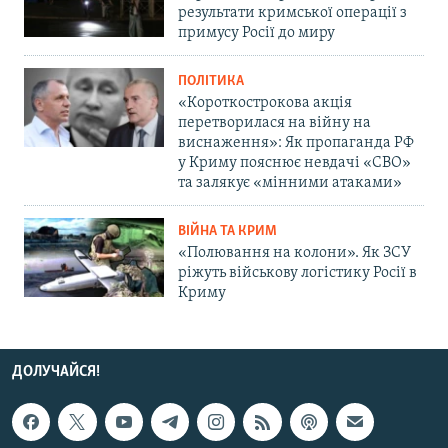
результати кримської операції з
примусу Росії до миру
ПОЛІТИКА
«Короткострокова акція
перетворилася на війну на
виснаження»: Як пропаганда РФ
у Криму пояснює невдачі «СВО»
та залякує «мінними атаками»
ВІЙНА ТА КРИМ
«Полювання на колони». Як ЗСУ
ріжуть військову логістику Росії в
Криму
ДОЛУЧАЙСЯ!