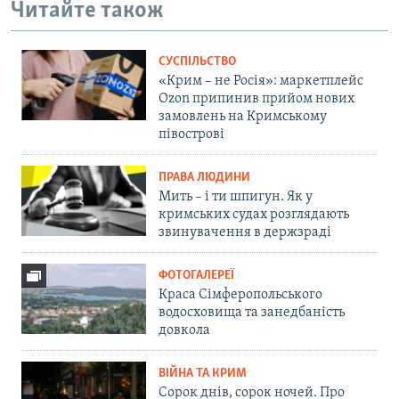
Читайте також
СУСПІЛЬСТВО
«Крим – не Росія»: маркетплейс
Ozon припинив прийом нових
замовлень на Кримському
півострові
ПРАВА ЛЮДИНИ
Мить – і ти шпигун. Як у
кримських судах розглядають
звинувачення в держзраді
ФОТОГАЛЕРЕЇ
Краса Сімферопольського
водосховища та занедбаність
довкола
ВІЙНА ТА КРИМ
Сорок днів, сорок ночей. Про