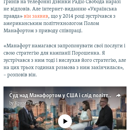
Гринів на телефонні дзвінки Радіо Свобода наразі
не відповів. Але інтернет-виданню «Українська
правда»
він заявив
, що у 2014 році зустрічався з
американським політтехнологом Полом
Манафортом з приводу співпраці.
«Манафорт намагався запропонувати свої послуги і
свою стратегію для кампанії Порошенка. Я
зустрічався з ним тоді і вислухав його стратегію, але
на цих трьох годинах розмова з ним закінчилася»,
– розповів він.
Суд над Манафортом у США і слід політтехнолога в Україні
by
Крим.Реалії
No media source currently available