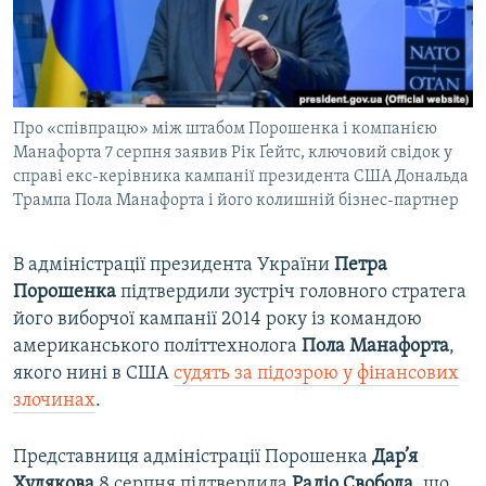
ВІДЕОУРОКИ «ELIFBE»
Русский
СВІДЧЕННЯ ОКУПАЦІЇ
Qırımtatar
УКРАЇНСЬКА ПРОБЛЕМА КРИМУ
Про «співпрацю» між штабом Порошенка і компанією
ДОЛУЧАЙСЯ!
ІНФОГРАФІКА
Манафорта 7 серпня заявив Рік Ґейтс, ключовий свідок у
справі екс-керівника кампанії президента США Дональда
Трампа Пола Манафорта і його колишній бізнес-партнер
Усі сайти RFE/RL
В адміністрації президента України
Петра
Порошенка
підтвердили зустріч головного стратега
його виборчої кампанії 2014 року із командою
американського політтехнолога
Пола Манафорта
,
якого нині в США
судять за підозрою у фінансових
злочинах
.
Представниця адміністрації Порошенка
Дар’я
Худякова
8 серпня підтвердила
Радіо Свобода
, що