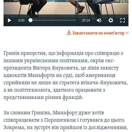
0:00
25:14
Завантажити на комп'ютер
Гринів припустив, що інформація про співпрацю з
іншими українськими політиками, окрім екс-
президента Віктора Януковича, це лінія захисту
адвокатів Манафорта на суді, щоб американця
сприйняли не лише як стратега втікача-Януковича,
а як політтехнолога, здатного працювати з
представниками різних фракцій.
За словами Гриніва, Манафорт дуже хотів
співпрацювати з Порошенком і готувався до цього.
Зокрема, на зустріч він прийшов із дослідженнями,