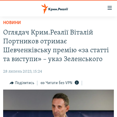
Доступність
посилання
Перейти
НОВИНИ
до
НОВИНИ
Оглядач Крим.Реалії Віталій
основного
ВОДА.КРИМ
матеріалу
Портников отримає
ВІДЕО ТА ФОТО
Перейти
Шевченківську премію «за статті
до
ПОЛІТИКА
та виступи» – указ Зеленського
основної
БЛОГИ
навігації
28 липень 2023, 15:24
Перейти
ПОГЛЯД
до
Поділитись
Читати без VPN
ІНТЕРВ'Ю
пошуку
ВСЕ ЗА ДЕНЬ
СПЕЦПРОЕКТИ
ЯК ОБІЙТИ БЛОКУВАННЯ
ДЕПОРТАЦІЯ