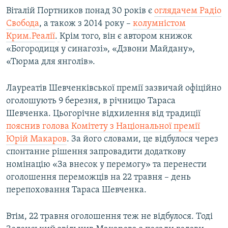
Віталій Портников понад 30 років є
оглядачем Радіо
Свобода
, а також з 2014 року –
колумністом
Крим.Реалії
.
Крім того, він є автором книжок
«Богородиця у синагозі», «Дзвони Майдану»,
«Тюрма для янголів».
Лауреатів Шевченківської премії зазвичай офіційно
оголошують 9 березня, в річницю Тараса
Шевченка. Цьогорічне відхилення від традиції
пояснив голова Комітету з Національної премії
Юрій Макаров
.
За його словами, це відбулося через
спонтанне рішення запровадити додаткову
номінацію «За внесок у перемогу» та перенести
оголошення переможців на 22 травня – день
перепоховання Тараса Шевченка.
Втім, 22 травня оголошення теж не відбулося. Тоді