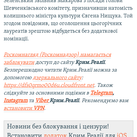
Зеленський звільнив Макарова з посади голови
Шевченківського комітету, призначивши натомість
колишнього міністра культури Євгена Нищука. Той
згодом повідомив, що оголошення цьогорічних
лауреатів зрештою відбудеться без додаткової
номінації.
Роскомнагляд (Роскомнадзор) намагається
заблокувати
доступ до сайту
Крим.Реалії
.
Безперешкодно читати Крим.Реалії можна за
допомогою
дзеркального сайту
:
https://dfs0qrmo00d6u.cloudfront.net
. Також
слідкуйте за основними подіями в
Telegram
,
Instagram
та
Viber
Крим.Реалії
. Рекомендуємо вам
встановити
VPN
.
Новини без блокування і цензури!
Встановити
додаток
Крим.Реалії для
iOS