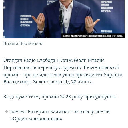
ВІДЕОУРОКИ «ELIFBE»
Русский
СВІДЧЕННЯ ОКУПАЦІЇ
Qırımtatar
УКРАЇНСЬКА ПРОБЛЕМА КРИМУ
ДОЛУЧАЙСЯ!
ІНФОГРАФІКА
Віталій Портников
Оглядач Радіо Свобода і Крим.Реалії Віталій
Усі сайти RFE/RL
Портников є в переліку лауреатів Шевченківської
премії – про це йдеться в указі президента України
Володимира Зеленського від 28 липня.
За документом, премію 2023 року присуджують:
поетесі Катерині Калитко – за книгу поезій
«Орден мовчальниць»