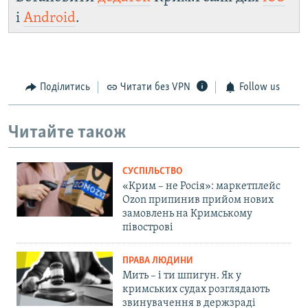
і
Android
.
Поділитись
Читати без VPN
Follow us
Читайте також
СУСПІЛЬСТВО
«Крим – не Росія»: маркетплейс
Ozon припинив прийом нових
замовлень на Кримському
півострові
ПРАВА ЛЮДИНИ
Мить – і ти шпигун. Як у
кримських судах розглядають
звинувачення в держзраді