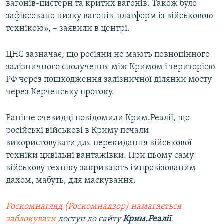
вагонів-цистерн та критих вагонів. Також було
зафіксовано низку вагонів-платформ із військовою
технікою», – заявили в центрі.
ЦНС зазначає, що росіяни не мають повноцінного
залізничного сполучення між Кримом і територією
РФ через пошкодження залізничної ділянки мосту
через Керченську протоку.
Раніше очевидці повідомили Крим.Реалії, що
російські військові в Криму почали
використовувати для перекидання військової
техніки цивільні вантажівки. При цьому саму
військову техніку закривають імпровізованим
дахом, мабуть, для маскування.
Роскомнагляд (Роскомнадзор) намагається
заблокувати
доступ до сайту
Крим.Реалії
.