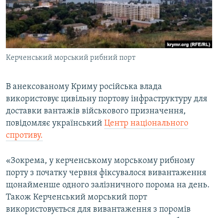
ВІДЕОУРОКИ «ELIFBE»
Русский
СВІДЧЕННЯ ОКУПАЦІЇ
Qırımtatar
УКРАЇНСЬКА ПРОБЛЕМА КРИМУ
Керченський морський рибний порт
ДОЛУЧАЙСЯ!
ІНФОГРАФІКА
В анексованому Криму російська влада
використовує цивільну портову інфраструктуру для
Усі сайти RFE/RL
доставки вантажів військового призначення,
повідомляє український
Центр національного
спротиву.
«Зокрема, у керченському морському рибному
порту з початку червня фіксувалося вивантаження
щонайменше одного залізничного порома на день.
Також Керченський морський порт
використовується для вивантаження з поромів