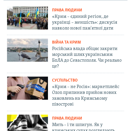
ПРАВА ЛЮДИНИ
«Крим – єдиний регіон, де
українці – меншість»: дискусія
навколо нової пам'ятної дати
ВІЙНА ТА КРИМ
Російська влада обіцяє закрити
морський шлях українським
БпЛА до Севастополя. Чи реально
це?
СУСПІЛЬСТВО
«Крим – не Росія»: маркетплейс
Ozon припинив прийом нових
замовлень на Кримському
півострові
ПРАВА ЛЮДИНИ
Мить – і ти шпигун. Як у
кримських судах розглядають