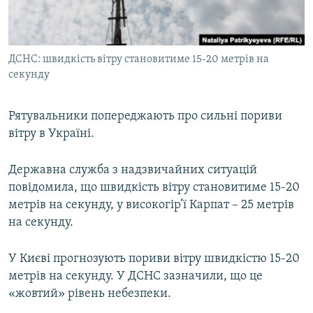
ВІДЕОУРОКИ «ELIFBE»
Русский
СВІДЧЕННЯ ОКУПАЦІЇ
Qırımtatar
ДСНС: швидкість вітру становитиме 15-20 метрів на
УКРАЇНСЬКА ПРОБЛЕМА КРИМУ
секунду
ДОЛУЧАЙСЯ!
ІНФОГРАФІКА
Рятувальники попереджають про сильні пориви
вітру в Україні.
Усі сайти RFE/RL
Державна служба з надзвичайних ситуацій
повідомила, що швидкість вітру становитиме 15-20
метрів на секунду, у високогір’ї Карпат – 25 метрів
на секунду.
У Києві прогнозують пориви вітру швидкістю 15-20
метрів на секунду. У ДСНС зазначили, що це
«жовтий» рівень небезпеки.