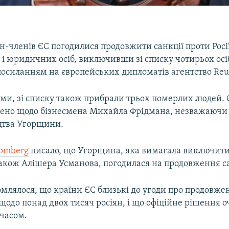
н-членів ЄС погодилися продовжити санкції проти Росії
 і юридичних осіб, виключивши зі списку чотирьох осі
посиланням на європейських дипломатів агентство Reut
ми, зі списку також прибрали трьох померлих людей. 
ено щодо бізнесмена Михайла Фрідмана, незважаючи 
цтва Угорщини.
oomberg
писало, що Угорщина, яка вимагала виключити 
також Алішера Усманова, погодилася на продовження с
млялося, що країни ЄС близькі до угоди про продовжен
щодо понад двох тисяч росіян, і що офіційне рішення о
часом.