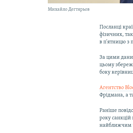
Михайло Дегтярьов
Посланці краї
фізичних, так
в п'ятницю з 
За цими дани
цьому збереж
боку керівни
Агентство Bl
Фрідмана, а 
Раніше повідо
року санкцій 
найближчим 