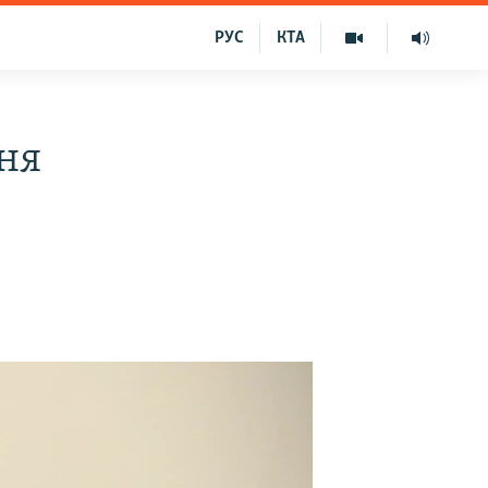
РУС
КТА
ня