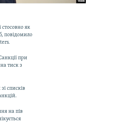
 стосовно як
б, повідомило
ers.
Санкції при
на тиск з
зі списків
анкцій.
ня на пів
чікується