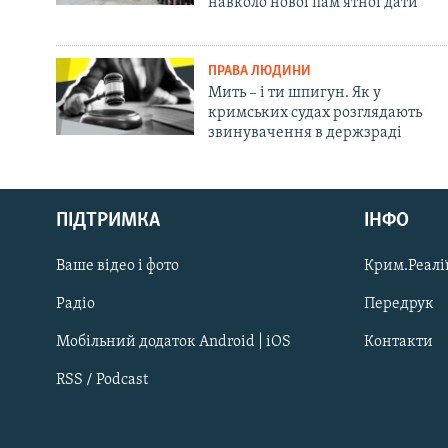
навколо нової пам'ятної дати
ПРАВА ЛЮДИНИ
Мить – і ти шпигун. Як у
кримських судах розглядають
звинувачення в держзраді
Русский
ПІДТРИМКА
ІНФО
Qırımtatar
Ваше відео і фото
Крим.Реалії
ДОЛУЧАЙСЯ!
Радіо
Передрук
Мобільний додаток Android | iOS
Контакти
RSS / Podcast
Усі сайти RFE/RL