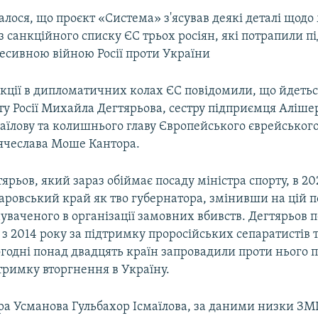
лося, що проєкт «Система» з'ясував деякі деталі щод
 санкційного списку ЄС трьох росіян, які потрапили 
гресивною війною Росії проти України
кції в дипломатичних колах ЄС повідомили, що йдетьс
ту Росії Михайла Дегтярьова, сестру підприємця Аліш
аїлову та колишнього главу Європейського єврейського
'ячеслава Моше Кантора.
рьов, який зараз обіймає посаду міністра спорту, в 20
ровський край як тво губернатора, змінивши на цій п
уваченого в організації замовних вбивств. Дегтярьов п
з 2014 року за підтримку проросійських сепаратистів т
годні понад двадцять країн запровадили проти нього 
дтримку вторгнення в Україну.
а Усманова Гульбахор Ісмаїлова, за даними низки ЗМІ