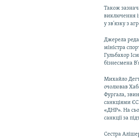
Також зазнача
виключення із
у зв'язку з а
Джерела реда
міністра спор
Гульбахор Ісм
бізнесмена В
Михайло Дегтя
очолював Хаба
Фургала, звин
санкціями ЄС 
«ДНР». На сьо
санкції за пі
Сестра Алішер