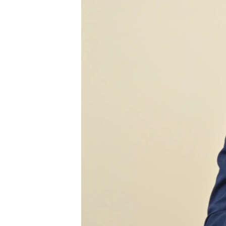
ВІДЕОУРОКИ «ELIFBE»
СВІДЧЕННЯ ОКУПАЦІЇ
УКРАЇНСЬКА ПРОБЛЕМА КРИМУ
ІНФОГРАФІКА