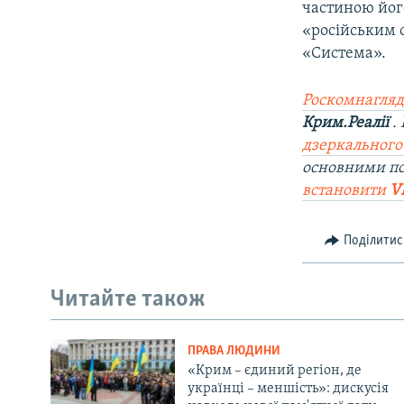
частиною йог
«російським 
«Система».
Роскомнагляд
Крим.Реалії
.
дзеркального
основними п
встановити
V
Поділитис
Читайте також
ПРАВА ЛЮДИНИ
«Крим – єдиний регіон, де
українці – меншість»: дискусія