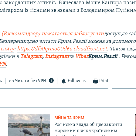
о закордонних активів. В'ячеслава Моше Кантора наз
олігархом із тісними зв'язками з Володимиром Путіним
 (Роскомнадзор) намагається заблокувати
доступ до са
 Безперешкодно читати Крим.Реалії можна за допомог
 сайту
:
https://dfs0qrmo00d6u.cloudfront.net
. Також слі
одіями в
Telegram
,
Instagram
та
Viber
Крим.Реалії
. Реко
PN
.
ь
Читати без VPN
Follow us
Print
ВІЙНА ТА КРИМ
Російська влада обіцяє закрити
морський шлях українським