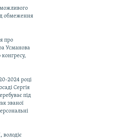
о можливого
під обмеження
я про
ера Усманова
 конгресу,
20-2024 році
осаді Сергія
еребуває під
ак званої
персональні
, володіє