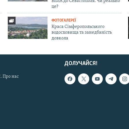
БпЛА до Севастополя. Чи реально
це?
ФОТОГАЛЕРЕЇ
Краса Сімферопольського
водосховища та занедбаність
довкола
ДОЛУЧАЙСЯ!
. Про нас