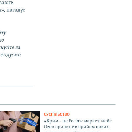
ивають
», нагадує
йту
ою
дкуйте за
мендуємо
СУСПІЛЬСТВО
«Крим – не Росія»: маркетплейс
Ozon припинив прийом нових