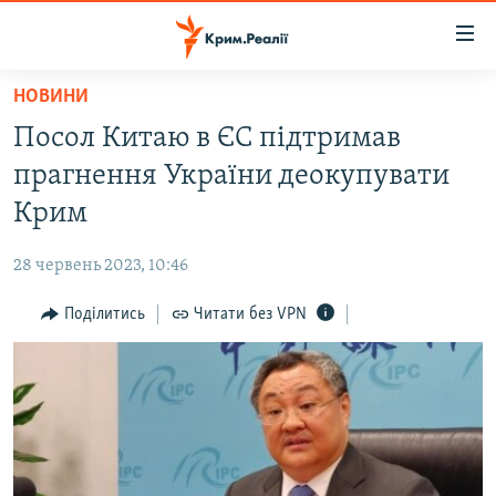
Доступність
посилання
Перейти
НОВИНИ
до
НОВИНИ
Посол Китаю в ЄС підтримав
основного
ВОДА.КРИМ
матеріалу
прагнення України деокупувати
ВІДЕО ТА ФОТО
Перейти
Крим
до
ПОЛІТИКА
основної
28 червень 2023, 10:46
БЛОГИ
навігації
Перейти
Поділитись
Читати без VPN
ПОГЛЯД
до
ІНТЕРВ'Ю
пошуку
ВСЕ ЗА ДЕНЬ
СПЕЦПРОЕКТИ
ЯК ОБІЙТИ БЛОКУВАННЯ
ДЕПОРТАЦІЯ