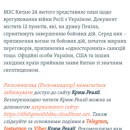
МЗС Китаю 24 лютого представило план щодо
врегулювання війни Росії з Україною. Документ
містить 12 пунктів, які, на думку Пекіна,
сприятимуть завершенню бойових дій. Серед них –
припинення вогню та бойових дій, початок мирних
переговорів, припинення «односторонніх» санкцій
тощо. Офіційні особи України, США та інших
західних країн прийняли заяви Китаю зі значним
скептицизмом.
Роскомнагляд (Роскомнадзор) намагається
заблокувати
доступ до сайту
Крим.Реалії
.
Безперешкодно читати Крим.Реалії можна за
допомогою
дзеркального сайту
:
https://dfs0qrmo00d6u.cloudfront.net
. Також
слідкуйте за основними подіями в
Telegram
,
Instagram
та
Viber
Крим.Реалії
. Рекомендуємо вам