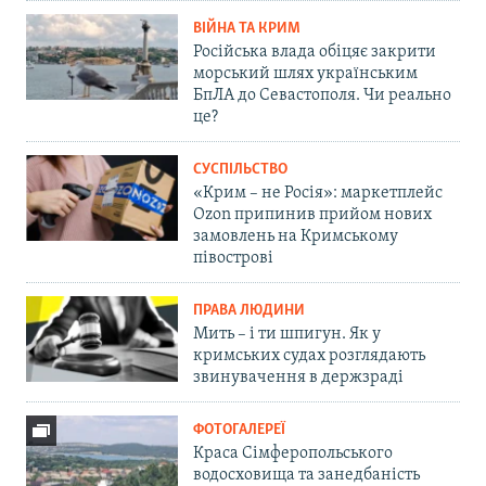
ВІЙНА ТА КРИМ
Російська влада обіцяє закрити
морський шлях українським
БпЛА до Севастополя. Чи реально
це?
СУСПІЛЬСТВО
«Крим – не Росія»: маркетплейс
Ozon припинив прийом нових
замовлень на Кримському
півострові
ПРАВА ЛЮДИНИ
Мить – і ти шпигун. Як у
кримських судах розглядають
звинувачення в держзраді
ФОТОГАЛЕРЕЇ
Краса Сімферопольського
водосховища та занедбаність