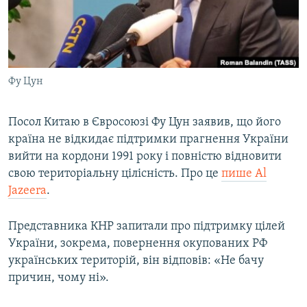
ВІДЕОУРОКИ «ELIFBE»
Русский
СВІДЧЕННЯ ОКУПАЦІЇ
Qırımtatar
УКРАЇНСЬКА ПРОБЛЕМА КРИМУ
Фу Цун
ДОЛУЧАЙСЯ!
ІНФОГРАФІКА
Посол Китаю в Євросоюзі Фу Цун заявив, що його
країна не відкидає підтримки прагнення України
Усі сайти RFE/RL
вийти на кордони 1991 року і повністю відновити
свою територіальну цілісність. Про це
пише Al
Jazeera
.
Представника КНР запитали про підтримку цілей
України, зокрема, повернення окупованих РФ
українських територій, він відповів: «Не бачу
причин, чому ні».