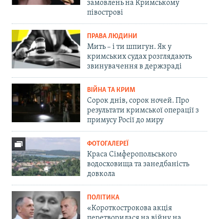
замовлень на Кримському
півострові
ПРАВА ЛЮДИНИ
Мить – і ти шпигун. Як у
кримських судах розглядають
звинувачення в держзраді
ВІЙНА ТА КРИМ
Сорок днів, сорок ночей. Про
результати кримської операції з
примусу Росії до миру
ФОТОГАЛЕРЕЇ
Краса Сімферопольського
водосховища та занедбаність
довкола
ПОЛІТИКА
«Короткострокова акція
перетворилася на війну на