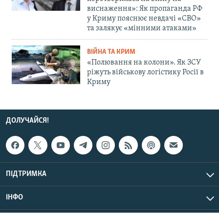
виснаження»: Як пропаганда РФ
у Криму пояснює невдачі «СВО»
та залякує «мінними атаками»
ВІЙНА ТА КРИМ
«Полювання на колони». Як ЗСУ
ріжуть військову логістику Росії в
Криму
ДОЛУЧАЙСЯ!
ПІДТРИМКА
ІНФО