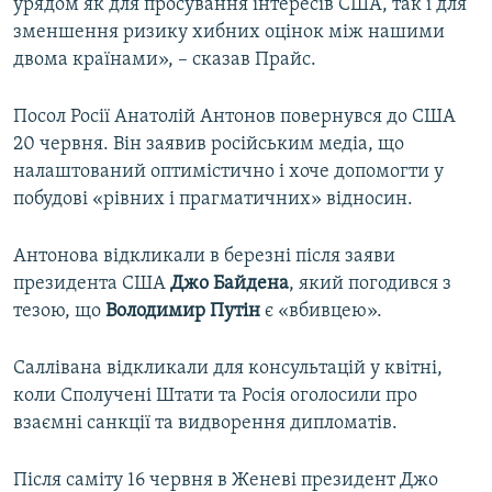
урядом як для просування інтересів США, так і для
зменшення ризику хибних оцінок між нашими
двома країнами», – сказав Прайс.
Посол Росії Анатолій Антонов повернувся до США
20 червня. Він заявив російським медіа, що
налаштований оптимістично і хоче допомогти у
побудові «рівних і прагматичних» відносин.
Антонова відкликали в березні після заяви
президента США
Джо Байдена
, який погодився з
тезою, що
Володимир Путін
є «вбивцею».
Саллівана відкликали для консультацій у квітні,
коли Сполучені Штати та Росія оголосили про
взаємні санкції та видворення дипломатів.
Після саміту 16 червня в Женеві президент Джо