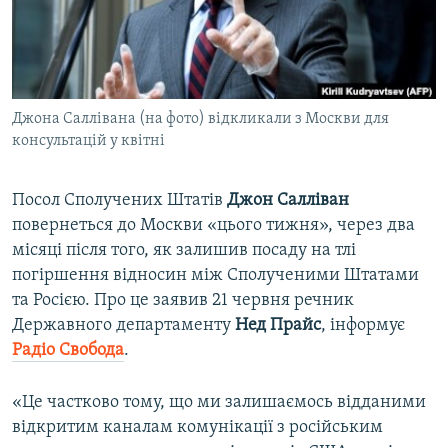
ВІДЕОУРОКИ «ELIFBE»
Русский
СВІДЧЕННЯ ОКУПАЦІЇ
Qırımtatar
УКРАЇНСЬКА ПРОБЛЕМА КРИМУ
Джона Саллівана (на фото) відкликали з Москви для
ДОЛУЧАЙСЯ!
ІНФОГРАФІКА
консультацій у квітні
Посол Сполучених Штатів
Джон Салліван
Усі сайти RFE/RL
повернеться до Москви «цього тижня», через два
місяці після того, як залишив посаду на тлі
погіршення відносин між Сполученими Штатами
та Росією. Про це заявив 21 червня речник
Державного департаменту
Нед Прайс
, інформує
Радіо Свобода
.
«Це частково тому, що ми залишаємось відданими
відкритим каналам комунікації з російським