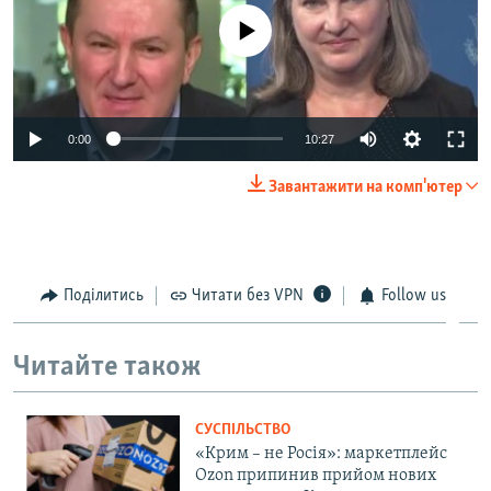
No media source currently available
Auto
0:00
10:27
240p
Завантажити на комп'ютер
360p
Auto
240p
360p
480p
480p
720p
Поділитись
Читати без VPN
Follow us
720p
1080p
1080p
Читайте також
СУСПІЛЬСТВО
«Крим – не Росія»: маркетплейс
Ozon припинив прийом нових