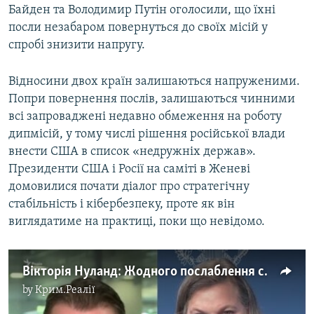
Байден та Володимир Путін оголосили, що їхні
посли незабаром повернуться до своїх місій у
спробі знизити напругу.
Відносини двох країн залишаються напруженими.
Попри повернення послів, залишаються чинними
всі запроваджені недавно обмеження на роботу
дипмісій, у тому числі рішення російської влади
внести США в список «недружніх держав».
Президенти США і Росії на саміті в Женеві
домовилися почати діалог про стратегічну
стабільність і кібербезпеку, проте як він
виглядатиме на практиці, поки що невідомо.
Вікторія Нуланд: Жодного послаблення санкцій проти Росії допоки Кремль не змінить поведінку щодо України (відео)
by
Крим.Реалії