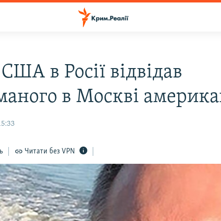
США в Росії відвідав
маного в Москві америк
15:33
ь
Читати без VPN