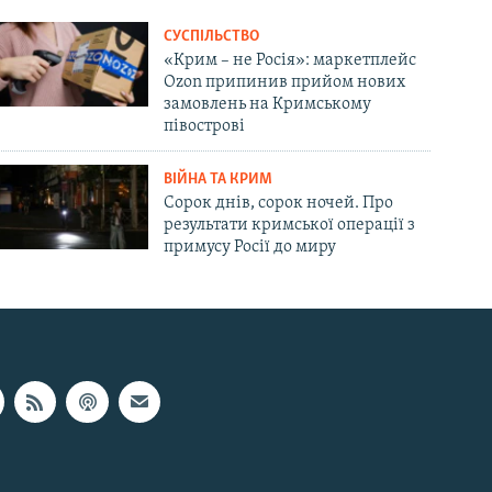
СУСПІЛЬСТВО
«Крим – не Росія»: маркетплейс
Ozon припинив прийом нових
замовлень на Кримському
півострові
ВІЙНА ТА КРИМ
Сорок днів, сорок ночей. Про
результати кримської операції з
примусу Росії до миру