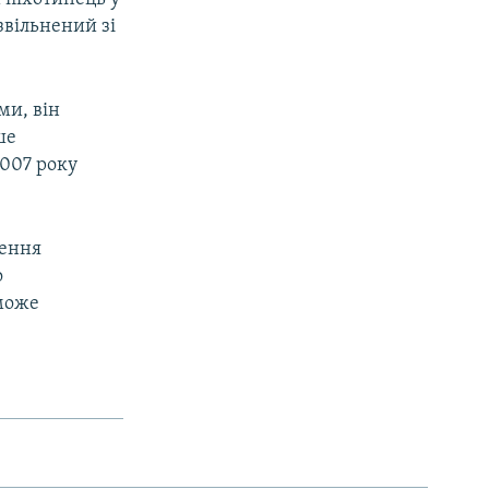
 звільнений зі
ми, він
ше
2007 року
дення
о
 може