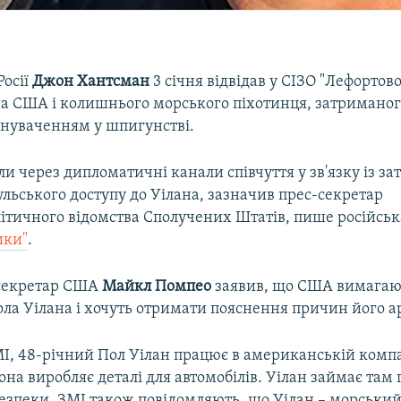
Росії
Джон Хантсман
3 січня відвідав у СІЗО "Лефортов
на США і колишнього морського піхотинця, затриманог
инуваченням у шпигунстві.
 через дипломатичні канали співчуття у зв'язку із з
льського доступу до Уілана, зазначив прес-секретар
ітичного відомства Сполучених Штатів, пише російськ
ики"
.
секретар США
Майкл Помпео
заявив, що США вимагаю
ола Уілана і хочуть отримати пояснення причин його а
І, 48-річний Пол Уілан працює в американській компа
она виробляє деталі для автомобілів. Уілан займає там 
безпеки. ЗМІ також повідомляють, що Уілан – морський