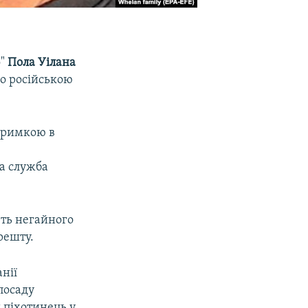
о"
Пола Уілана
о російською
атримкою в
а служба
ть негайного
решту.
нії
посаду
 піхотинець у