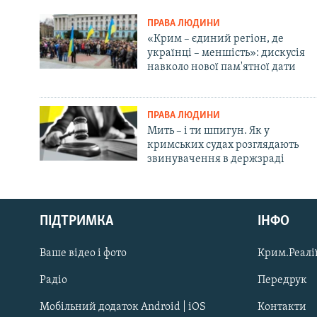
ПРАВА ЛЮДИНИ
«Крим – єдиний регіон, де
українці – меншість»: дискусія
навколо нової пам'ятної дати
ПРАВА ЛЮДИНИ
Мить – і ти шпигун. Як у
кримських судах розглядають
звинувачення в держзраді
Русский
ПІДТРИМКА
ІНФО
Qırımtatar
Ваше відео і фото
Крим.Реалії
ДОЛУЧАЙСЯ!
Радіо
Передрук
Мобільний додаток Android | iOS
Контакти