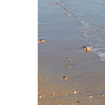
ВІДЕОУРОКИ «ELIFBE»
СВІДЧЕННЯ ОКУПАЦІЇ
УКРАЇНСЬКА ПРОБЛЕМА КРИМУ
ІНФОГРАФІКА