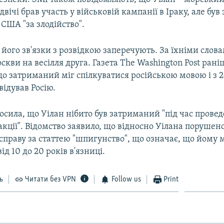
 двічі брав участь у військовій кампанії в Іраку, але був
США "за злодійство".
 його зв'язки з розвідкою заперечують. За їхніми слова
скви на весілля друга. Газета The Washington Post рані
о затриманий міг спілкуватися російською мовою і з 
відував Росію.
лосила, що Уілан нібито був затриманий "під час прове
кції". Відомство заявило, що відносно Уілана порушен
справу за статтею "шпигунство", що означає, що йому
ід 10 до 20 років в'язниці.
ь
Читати без VPN
Follow us
Print