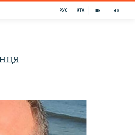
РУС
КТА
анця