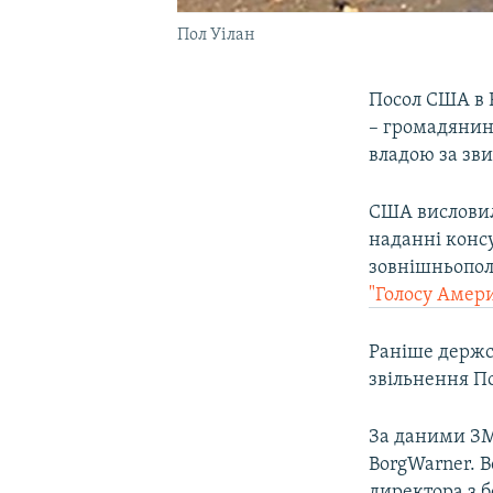
Пол Уілан
Посол США в 
​– громадяни
владою за зв
США висловили
наданні консу
зовнішньопол
"Голосу Амер
Раніше держ
звільнення П
За даними ЗМ
BorgWarner. В
директора з 