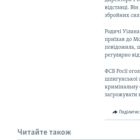
відставці. Він
збройних сил 
Родичі Уілана
приїхав до Мо
повідомила, щ
регулярно від
ФСБ Росії ого
шпигунської а
кримінальну 
загрожувати в
Поділитис
Читайте також