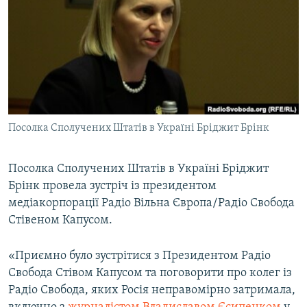
ВІДЕОУРОКИ «ELIFBE»
Русский
СВІДЧЕННЯ ОКУПАЦІЇ
Qırımtatar
УКРАЇНСЬКА ПРОБЛЕМА КРИМУ
ДОЛУЧАЙСЯ!
ІНФОГРАФІКА
Посолка Сполучених Штатів в Україні Бріджит Брінк
Усі сайти RFE/RL
Посолка Сполучених Штатів в Україні Бріджит
Брінк провела зустріч із президентом
медіакорпорації Радіо Вільна Європа/Радіо Свобода
Стівеном Капусом.
«Приємно було зустрітися з Президентом Радіо
Свобода Стівом Капусом та поговорити про колег із
Радіо Свобода, яких Росія неправомірно затримала,