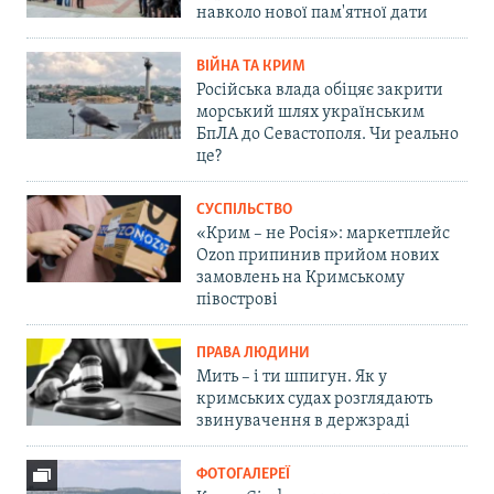
навколо нової пам'ятної дати
ВІЙНА ТА КРИМ
Російська влада обіцяє закрити
морський шлях українським
БпЛА до Севастополя. Чи реально
це?
СУСПІЛЬСТВО
«Крим – не Росія»: маркетплейс
Ozon припинив прийом нових
замовлень на Кримському
півострові
ПРАВА ЛЮДИНИ
Мить – і ти шпигун. Як у
кримських судах розглядають
звинувачення в держзраді
ФОТОГАЛЕРЕЇ