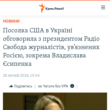
Доступність
посилання
Перейти
НОВИНИ
до
НОВИНИ
Посолка США в Україні
основного
ВОДА.КРИМ
матеріалу
обговорила з президентом Радіо
ВІДЕО ТА ФОТО
Перейти
Свобода журналістів, ув’язнених
до
ПОЛІТИКА
Росією, зокрема Владислава
основної
БЛОГИ
навігації
Єсипенка
Перейти
ПОГЛЯД
до
28 лютий 2024, 10:04
ІНТЕРВ'Ю
пошуку
Поділитись
Читати без VPN
ВСЕ ЗА ДЕНЬ
СПЕЦПРОЕКТИ
ЯК ОБІЙТИ БЛОКУВАННЯ
ДЕПОРТАЦІЯ