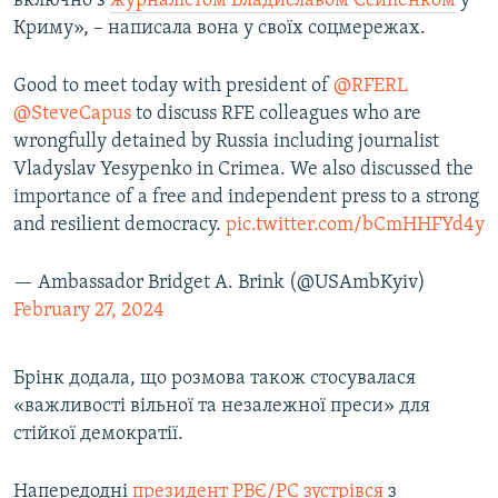
включно з
журналістом Владиславом Єсипенком
у
Криму», – написала вона у своїх соцмережах.
Good to meet today with president of
@RFERL
@SteveCapus
to discuss RFE colleagues who are
wrongfully detained by Russia including journalist
Vladyslav Yesypenko in Crimea. We also discussed the
importance of a free and independent press to a strong
and resilient democracy.
pic.twitter.com/bCmHHFYd4y
— Ambassador Bridget A. Brink (@USAmbKyiv)
February 27, 2024
Брінк додала, що розмова також стосувалася
«важливості вільної та незалежної преси» для
стійкої демократії.
Напередодні
президент РВЄ/РС зустрівся
з