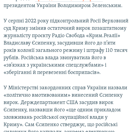
президентом України Володимиром Зеленським.
У серпні 2022 року підконтрольний Росії Верховний
суд Криму змінив остаточний вирок позаштатному
журналісту проєкту Радіо Свобода «Крим.Реалії»
Владиславу Єсипенку, засудивши його до п’яти
років колонії загального режиму і штрафу 110 тисяч
рублів. Російська влада звинуватила його в
«зв’язках з українськими спецслужбами» і
«зберіганні й перевезенні боєприпасів».
У Міністерстві закордонних справ України назвали
«політично вмотивованим» винесений Єсипенку
вирок. Держдепартамент США засудив вирок
Єсипенку, назвавши його «ще одним прикладом
зловживань російської окупаційної влади у
Криму». Сам Єсипенко стверджує, що російські