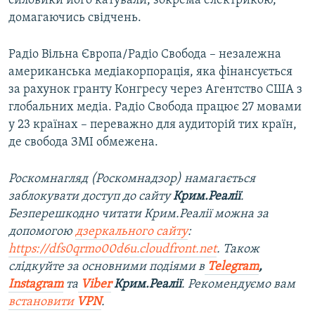
силовики його катували, зокрема електрикою,
домагаючись свідчень.
Радіо Вільна Європа/Радіо Свобода – незалежна
американська медіакорпорація, яка фінансується
за рахунок гранту Конгресу через Агентство США з
глобальних медіа. Радіо Свобода працює 27 мовами
у 23 країнах – переважно для аудиторій тих країн,
де свобода ЗМІ обмежена.
Роскомнагляд (Роскомнадзор) намагається
заблокувати доступ до сайту
Крим.Реалії
.
Безперешкодно читати Крим.Реалії можна за
допомогою
дзеркального сайту
:
https://dfs0qrmo00d6u.cloudfront.net
. Також
слідкуйте за основними подіями в
Telegram
,
Instagram
та
Viber
Крим.Реалії
. Рекомендуємо вам
встановити
VPN
.