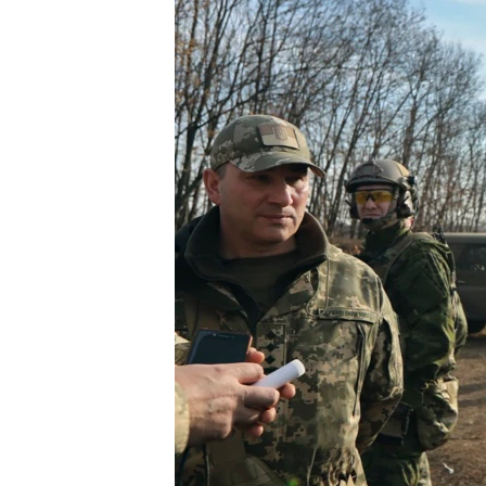
ВІДЕОУРОКИ «ELIFBE»
СВІДЧЕННЯ ОКУПАЦІЇ
УКРАЇНСЬКА ПРОБЛЕМА КРИМУ
ІНФОГРАФІКА