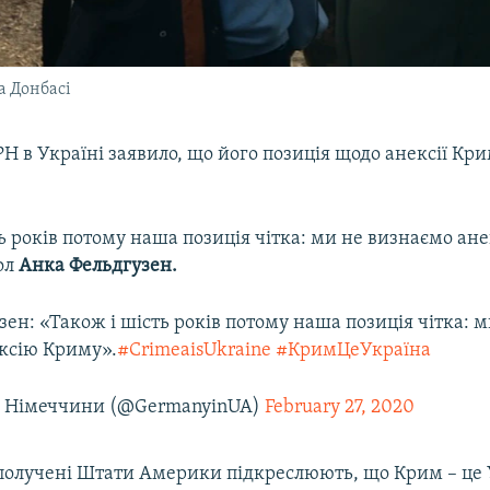
а Донбасі
Н в Україні заявило, що його позиція щодо анексії Кр
ь років потому наша позиція чітка: ми не визнаємо ан
ол
Анка Фельдгузен.
ен: «Також і шість років потому наша позиція чітка: м
ксію Криму».
#CrimeaisUkraine
#КримЦеУкраїна
о Німеччини (@GermanyinUA)
February 27, 2020
получені Штати Америки підкреслюють, що Крим – це У