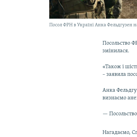
Посол ФРН в Україні Анка Фельдгузен н
Посольство ФР
змінилася.
«Також і шіст
– заявила пос
Анка Фельдгуз
визнаємо ане
— Посольств
Нагадаємо, С