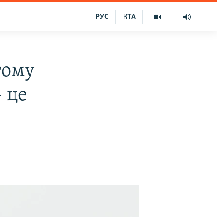
РУС
КТА
тому
 це