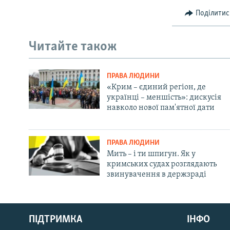
Поділитис
Читайте також
ПРАВА ЛЮДИНИ
«Крим – єдиний регіон, де
українці – меншість»: дискусія
навколо нової пам'ятної дати
ПРАВА ЛЮДИНИ
Мить – і ти шпигун. Як у
кримських судах розглядають
звинувачення в держзраді
Русский
ПІДТРИМКА
ІНФО
Qırımtatar