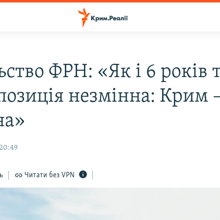
ство ФРН: «Як і 6 років 
позиція незмінна: Крим –
на»
20:49
ь
Читати без VPN