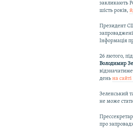
закликають Р
шість років,
й
Президент 
запроваджені 
Інформація пр
26 лютого, пі
Володимир З
відзначатимет
день
на сайті
Зеленський т
не може стати
Прессекретар
про запровадж