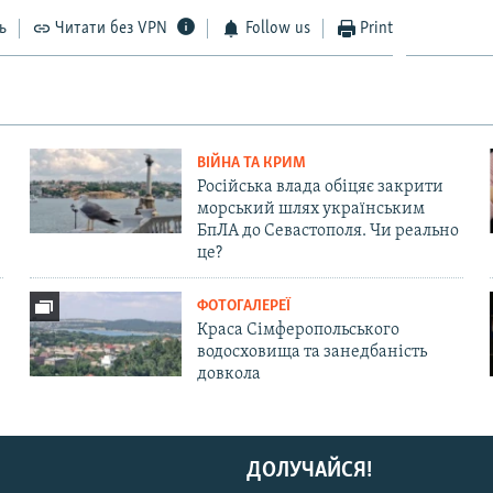
ь
Читати без VPN
Follow us
Print
ВІЙНА ТА КРИМ
Російська влада обіцяє закрити
морський шлях українським
БпЛА до Севастополя. Чи реально
це?
ФОТОГАЛЕРЕЇ
Краса Сімферопольського
водосховища та занедбаність
довкола
ДОЛУЧАЙСЯ!