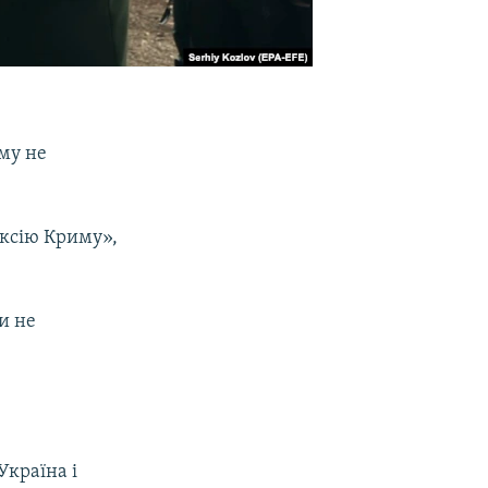
иму не
ексію Криму»,
и не
країна і