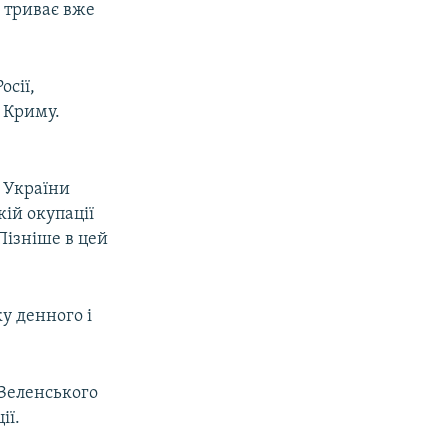
 триває вже
осії,
ю Криму.
 України
ій окупації
Пізніше в цей
у денного і
Зеленського
ії.