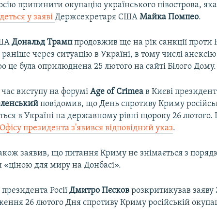
осію припинити окупацію українського півострова, яка
деться у заяві
Держсекретаря США
Майка Помпео
.
США
Дональд Трамп
продовжив ще на рік санкції проти Р
раніше через ситуацію в Україні, в тому числі анексі
о це була оприлюднена 25 лютого на сайті Білого Дому.
д час виступу на форумі
Age of Crimea
в Києві президент
еленський
повідомив, що День спротиву Криму російськ
ься в Україні на державному рівні щороку 26 лютого. 
 Офісу президента з'явився відповідний указ
.
акож заявив, що питання Криму не знімається з порядк
 «ціною для миру на Донбасі».
 президента Росії
Дмитро Пєсков
розкритикував заяву 
ення 26 лютого Дня спротиву Криму російській окупац