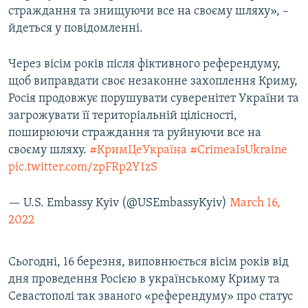
страждання та знищуючи все на своєму шляху», –
йдеться у повідомленні.
Через вісім років після фіктивного референдуму,
щоб виправдати своє незаконне захоплення Криму,
Росія продовжує порушувати суверенітет України та
загрожувати її територіальній цілісності,
поширюючи страждання та руйнуючи все на
своєму шляху.
#КримЦеУкраїна
#CrimeaIsUkraine
pic.twitter.com/zpFRp2Y1zS
— U.S. Embassy Kyiv (@USEmbassyKyiv)
March 16,
2022
Сьогодні, 16 березня, виповнюється вісім років від
дня проведення Росією в українському Криму та
Севастополі так званого «референдуму» про статус