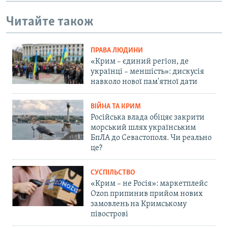
Читайте також
ПРАВА ЛЮДИНИ
«Крим – єдиний регіон, де
українці – меншість»: дискусія
навколо нової пам'ятної дати
ВІЙНА ТА КРИМ
Російська влада обіцяє закрити
морський шлях українським
БпЛА до Севастополя. Чи реально
це?
СУСПІЛЬСТВО
«Крим – не Росія»: маркетплейс
Ozon припинив прийом нових
замовлень на Кримському
півострові