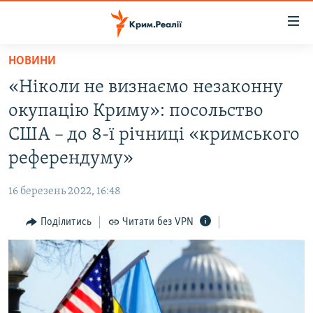
Доступність
посилання
Перейти
НОВИНИ
до
НОВИНИ
«Ніколи не визнаємо незаконну
основного
ВОДА.КРИМ
матеріалу
окупацію Криму»: посольство
ВІДЕО ТА ФОТО
Перейти
США – до 8-ї річниці «кримського
до
ПОЛІТИКА
референдуму»
основної
БЛОГИ
навігації
16 березень 2022, 16:48
Перейти
ПОГЛЯД
до
Поділитись
Читати без VPN
ІНТЕРВ'Ю
пошуку
ВСЕ ЗА ДЕНЬ
СПЕЦПРОЕКТИ
ЯК ОБІЙТИ БЛОКУВАННЯ
ДЕПОРТАЦІЯ