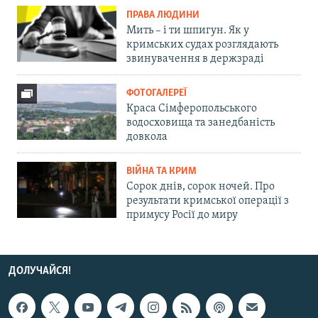
ПРАВА ЛЮДИНИ
Мить – і ти шпигун. Як у
кримських судах розглядають
звинувачення в держзраді
ФОТОГАЛЕРЕЇ
Краса Сімферопольського
водосховища та занедбаність
довкола
ВІЙНА ТА КРИМ
Сорок днів, сорок ночей. Про
результати кримської операції з
примусу Росії до миру
ДОЛУЧАЙСЯ!