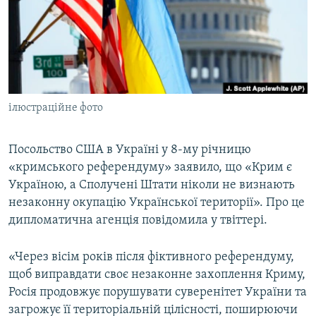
ВІДЕОУРОКИ «ELIFBE»
Русский
СВІДЧЕННЯ ОКУПАЦІЇ
Qırımtatar
УКРАЇНСЬКА ПРОБЛЕМА КРИМУ
ДОЛУЧАЙСЯ!
ІНФОГРАФІКА
ілюстраційне фото
Посольство США в Україні у 8-му річницю
Усі сайти RFE/RL
«кримського референдуму» заявило, що «Крим є
Україною, а Сполучені Штати ніколи не визнають
незаконну окупацію Української території». Про це
дипломатична агенція повідомила у твіттері.
«Через вісім років після фіктивного референдуму,
щоб виправдати своє незаконне захоплення Криму,
Росія продовжує порушувати суверенітет України та
загрожує її територіальній цілісності, поширюючи