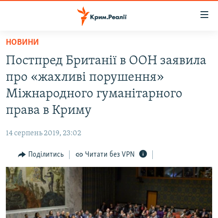
Доступність
посилання
Перейти
НОВИНИ
до
НОВИНИ
Постпред Британії в ООН заявила
основного
ВОДА.КРИМ
матеріалу
про «жахливі порушення»
ВІДЕО ТА ФОТО
Перейти
Міжнародного гуманітарного
до
ПОЛІТИКА
права в Криму
основної
БЛОГИ
навігації
14 серпень 2019, 23:02
Перейти
ПОГЛЯД
до
Поділитись
Читати без VPN
ІНТЕРВ'Ю
пошуку
ВСЕ ЗА ДЕНЬ
СПЕЦПРОЕКТИ
ЯК ОБІЙТИ БЛОКУВАННЯ
ДЕПОРТАЦІЯ