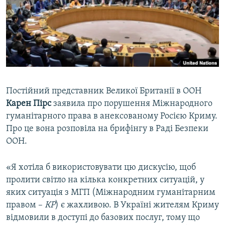
ВІДЕОУРОКИ «ELIFBE»
Русский
СВІДЧЕННЯ ОКУПАЦІЇ
Qırımtatar
УКРАЇНСЬКА ПРОБЛЕМА КРИМУ
ДОЛУЧАЙСЯ!
ІНФОГРАФІКА
Постійний представник Великої Британії в ООН
Карен Пірс
заявила про порушення Міжнародного
Усі сайти RFE/RL
гуманітарного права в анексованому Росією Криму.
Про це вона розповіла на брифінгу в Раді Безпеки
ООН.
«Я хотіла б використовувати цю дискусію, щоб
пролити світло на кілька конкретних ситуацій, у
яких ситуація з МГП (Міжнародним гуманітарним
правом –
КР
) є жахливою. В Україні жителям Криму
відмовили в доступі до базових послуг, тому що