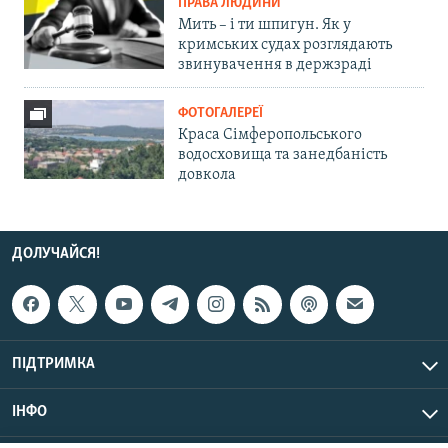
ПРАВА ЛЮДИНИ
Мить – і ти шпигун. Як у
кримських судах розглядають
звинувачення в держзраді
ФОТОГАЛЕРЕЇ
Краса Сімферопольського
водосховища та занедбаність
довкола
ДОЛУЧАЙСЯ!
ПІДТРИМКА
ІНФО