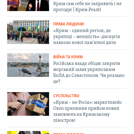
Крим сам себе не заправить і не
прогодує | Крим.Реалії
ПРАВА ЛЮДИНИ
«Крим – єдиний регіон, де
українці – меншість»: дискусія
навколо нової пам'ятної дати
ВІЙНА ТА КРИМ
Російська влада обіцяє закрити
морський шлях українським
БпЛА до Севастополя. Чи реально
це?
СУСПІЛЬСТВО
«Крим – не Росія»: маркетплейс
Ozon припинив прийом нових
замовлень на Кримському
півострові