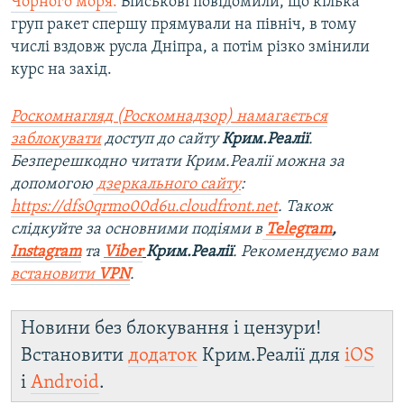
Чорного моря.
Військові повідомили, що кілька
груп ракет спершу прямували на північ, в тому
числі вздовж русла Дніпра, а потім різко змінили
курс на захід.
Роскомнагляд (Роскомнадзор) намагається
заблокувати
доступ до сайту
Крим.Реалії
.
Безперешкодно читати Крим.Реалії можна за
допомогою
дзеркального сайту
:
https://dfs0qrmo00d6u.cloudfront.net
. Також
слідкуйте за основними подіями в
Telegram
,
Instagram
та
Viber
Крим.Реалії
. Рекомендуємо вам
встановити
VPN
.
Новини без блокування і цензури!
Встановити
додаток
Крим.Реалії для
iOS
і
Android
.