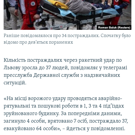
ВІДЕОУРОКИ «ELIFBE»
Русский
СВІДЧЕННЯ ОКУПАЦІЇ
Qırımtatar
УКРАЇНСЬКА ПРОБЛЕМА КРИМУ
Раніше повідомлялося про 34 постраждалих. Спочатку було
ДОЛУЧАЙСЯ!
ІНФОГРАФІКА
відомо про дев’ятьох поранених
Кількість постраждалих через ракетний удар по
Усі сайти RFE/RL
Львову зросла до 37 людей, повідомляє у телеграмі
пресслужба Державної служби з надзвичайних
ситуацій.
«На місці ворожого удару проводяться аварійно-
рятувальні та пошукові роботи в 1, 3 та 4 під’їздах
зруйнованого будинку. За попередніми даними,
загинуло 4 особи, врятовано 7 осіб, постраждало 37,
евакуйовано 64 особи», – йдеться у повідомленні.