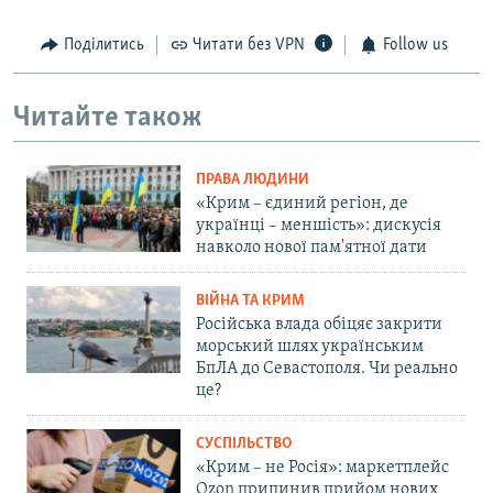
Поділитись
Читати без VPN
Follow us
Читайте також
ПРАВА ЛЮДИНИ
«Крим – єдиний регіон, де
українці – меншість»: дискусія
навколо нової пам'ятної дати
ВІЙНА ТА КРИМ
Російська влада обіцяє закрити
морський шлях українським
БпЛА до Севастополя. Чи реально
це?
СУСПІЛЬСТВО
«Крим – не Росія»: маркетплейс
Ozon припинив прийом нових