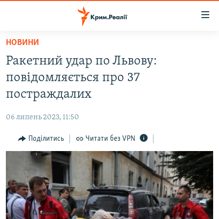
Доступність
посилання
Перейти
НОВИНИ
до
НОВИНИ
Ракетний удар по Львову:
основного
ВОДА.КРИМ
матеріалу
повідомляється про 37
ВІДЕО ТА ФОТО
Перейти
постраждалих
до
ПОЛІТИКА
основної
06 липень 2023, 11:50
БЛОГИ
навігації
Перейти
Поділитись
Читати без VPN
ПОГЛЯД
до
ІНТЕРВ'Ю
пошуку
ВСЕ ЗА ДЕНЬ
СПЕЦПРОЕКТИ
ЯК ОБІЙТИ БЛОКУВАННЯ
ДЕПОРТАЦІЯ