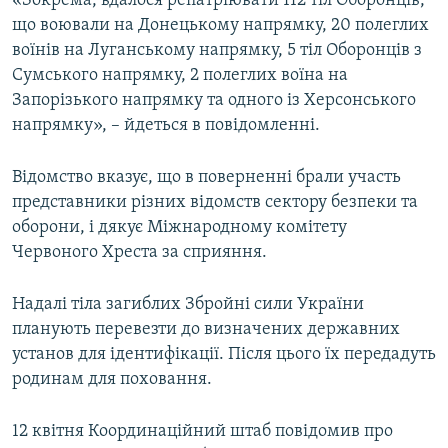
«Зокрема, вдалося репатріювати 112 тіл Оборонців,
ВІДЕОУРОКИ «ELIFBE»
що воювали на Донецькому напрямку, 20 полеглих
Русский
воїнів на Луганському напрямку, 5 тіл Оборонців з
СВІДЧЕННЯ ОКУПАЦІЇ
Qırımtatar
Сумського напрямку, 2 полеглих воїна на
УКРАЇНСЬКА ПРОБЛЕМА КРИМУ
Запорізького напрямку та одного із Херсонського
напрямку», – йдеться в повідомленні.
ДОЛУЧАЙСЯ!
ІНФОГРАФІКА
Відомство вказує, що в поверненні брали участь
представники різних відомств сектору безпеки та
Усі сайти RFE/RL
оборони, і дякує Міжнародному комітету
Червоного Хреста за сприяння.
Надалі тіла загиблих Збройні сили України
планують перевезти до визначених державних
установ для ідентифікації. Після цього їх передадуть
родинам для поховання.
12 квітня Координаційний штаб повідомив про