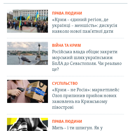
ПРАВА ЛЮДИНИ
«Крим – єдиний регіон, де
українці – меншість»: дискусія
навколо нової пам'ятної дати
ВІЙНА ТА КРИМ
Російська влада обіцяє закрити
морський шлях українським
БпЛА до Севастополя. Чи реально
це?
СУСПІЛЬСТВО
«Крим – не Росія»: маркетплейс
Ozon припинив прийом нових
замовлень на Кримському
півострові
ПРАВА ЛЮДИНИ
Мить – і ти шпигун. Як у