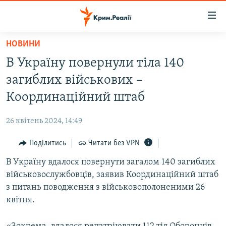
Доступність
посилання
Перейти
НОВИНИ
до
НОВИНИ
В Україну повернули тіла 140
основного
ВОДА.КРИМ
матеріалу
загиблих військових –
ВІДЕО ТА ФОТО
Перейти
Координаційний штаб
до
ПОЛІТИКА
основної
26 квітень 2024, 14:49
БЛОГИ
навігації
Перейти
Поділитись
Читати без VPN
ПОГЛЯД
до
В Україну вдалося повернути загалом 140 загиблих
ІНТЕРВ'Ю
пошуку
військовослужбовців, заявив Координаційний штаб
ВСЕ ЗА ДЕНЬ
з питань поводження з військовополоненими 26
СПЕЦПРОЕКТИ
квітня.
ЯК ОБІЙТИ БЛОКУВАННЯ
ДЕПОРТАЦІЯ