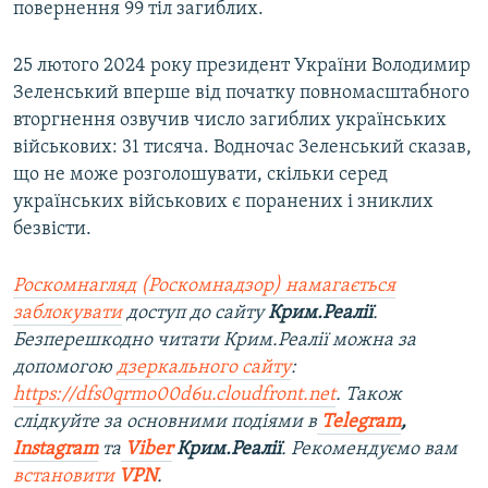
повернення 99 тіл загиблих.
25 лютого 2024 року президент України Володимир
Зеленський вперше від початку повномасштабного
вторгнення озвучив число загиблих українських
військових: 31 тисяча. Водночас Зеленський сказав,
що не може розголошувати, скільки серед
українських військових є поранених і зниклих
безвісти.
Роскомнагляд (Роскомнадзор) намагається
заблокувати
доступ до сайту
Крим.Реалії
.
Безперешкодно читати Крим.Реалії можна за
допомогою
дзеркального сайту
:
https://dfs0qrmo00d6u.cloudfront.net
. Також
слідкуйте за основними подіями в
Telegram
,
Instagram
та
Viber
Крим.Реалії
. Рекомендуємо вам
встановити
VPN
.