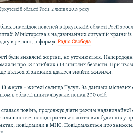
кутській області Росії, 2 липня 2019 року
иблих внаслідок повеней в Іркутській області Росії зросл
штабі Міністерства з надзвичайних ситуацій країни із 
одку в регіоні, інформує
Радіо Свобода
.
ості були виявлені жертви, не уточнюється. Напередодн
мляли про 18 загиблих і 13 зниклих безвісти. При цьо
 що п’ятьох зі зниклих вдалося знайти живими.
3 жертв – жителі селища Тулун. За даними місцевих 
одком в області шпиталізували понад 200 осіб.
 сталася повінь, продовжує діяти режим надзвичайної с
залишаються понад три тисячі житлових будинків у п
нктах, повідомили в МНС. Повідомляється про знижен
их.