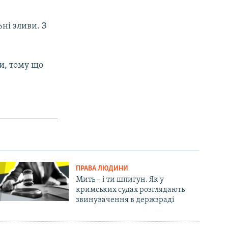
ьні зливи. З
и, тому що
ПРАВА ЛЮДИНИ
Мить – і ти шпигун. Як у
кримських судах розглядають
звинувачення в держзраді