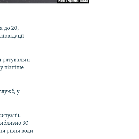
а до 20,
ліквідації
і рятувальні
му пізніше
служб, у
итуації.
риблизно 30
ня рівня води