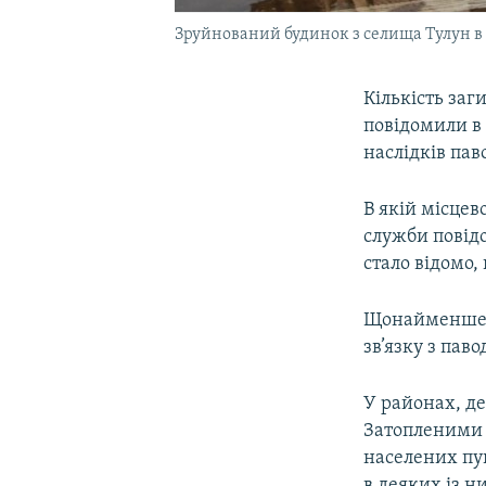
Зруйнований будинок з селища Тулун в Ір
Кількість заг
повідомили в 
наслідків пав
В якій місцев
служби повідо
стало відомо,
Щонайменше 1
зв’язку з пав
У районах, де
Затопленими 
населених пу
в деяких із н