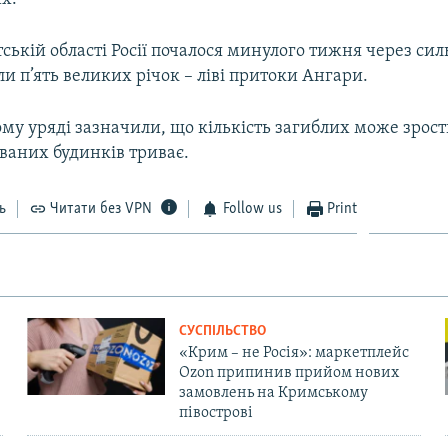
тській області Росії почалося минулого тижня через сил
и п’ять великих річок – ліві притоки Ангари.
му уряді зазначили, що кількість загиблих може зрост
ваних будинків триває.
ь
Читати без VPN
Follow us
Print
СУСПІЛЬСТВО
«Крим – не Росія»: маркетплейс
Ozon припинив прийом нових
замовлень на Кримському
півострові