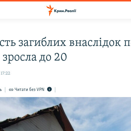
сть загиблих внаслідок п
ї зросла до 20
17:22
ь
Читати без VPN