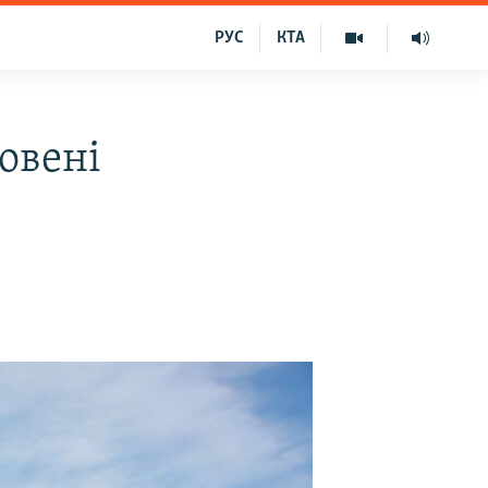
РУС
КТА
овені