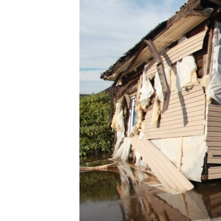
ВІДЕОУРОКИ «ELIFBE»
СВІДЧЕННЯ ОКУПАЦІЇ
УКРАЇНСЬКА ПРОБЛЕМА КРИМУ
ІНФОГРАФІКА