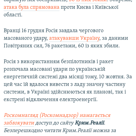
атака була спрямована
проти Києва і Київської
області.
Вранці 16 грудня Росія завдала чергового
масованого удару,
атакувавши Україну
, за даними
Повітряних сил, 76 ракетами, 60 із яких збили.
Росія з використанням безпілотників і ракет
розпочала масовані удари по українській
енергетичній системі два місяці тому, 10 жовтня. За
цей час їй вдалося вивести з ладу значну частину
системи, в Україні здійснюються як планові, так і
екстрені відключення електроенергії.
Роскомнагляд (Роскомнадзор) намагається
заблокувати
доступ до сайту
Крим.Реалії
.
Безперешкодно читати Крим.Реалії можна за