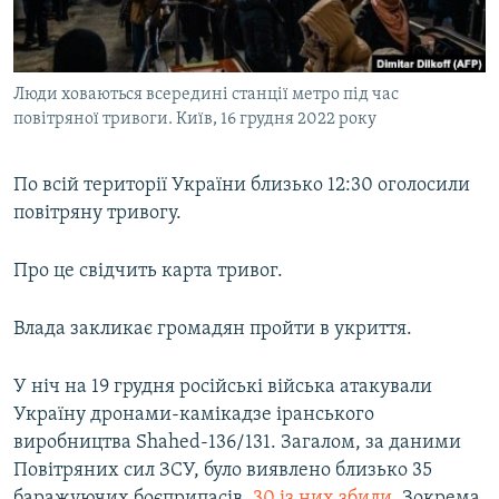
ВІДЕОУРОКИ «ELIFBE»
Русский
СВІДЧЕННЯ ОКУПАЦІЇ
Qırımtatar
Люди ховаються всередині станції метро під час
УКРАЇНСЬКА ПРОБЛЕМА КРИМУ
повітряної тривоги. Київ, 16 грудня 2022 року
ДОЛУЧАЙСЯ!
ІНФОГРАФІКА
По всій території України близько 12:30 оголосили
повітряну тривогу.
Усі сайти RFE/RL
Про це свідчить карта тривог.
Влада закликає громадян пройти в укриття.
У ніч на 19 грудня російські війська атакували
Україну дронами-камікадзе іранського
виробництва Shahed-136/131. Загалом, за даними
Повітряних сил ЗСУ, було виявлено близько 35
баражуючих боєприпасів,
30 із них збили
. Зокрема,