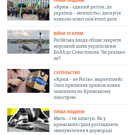
ПРАВА ЛЮДИНИ
«Крим – єдиний регіон, де
українці – меншість»: дискусія
навколо нової пам'ятної дати
ВІЙНА ТА КРИМ
Російська влада обіцяє закрити
морський шлях українським
БпЛА до Севастополя. Чи реально
це?
СУСПІЛЬСТВО
«Крим – не Росія»: маркетплейс
Ozon припинив прийом нових
замовлень на Кримському
півострові
ПРАВА ЛЮДИНИ
Мить – і ти шпигун. Як у
кримських судах розглядають
звинувачення в держзраді