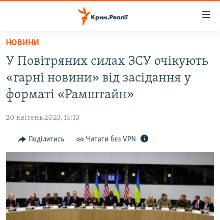
Доступність
посилання
Перейти
НОВИНИ
до
НОВИНИ
У Повітряних силах ЗСУ очікують
основного
ВОДА.КРИМ
матеріалу
«гарні новини» від засідання у
ВІДЕО ТА ФОТО
Перейти
форматі «Рамштайн»
до
ПОЛІТИКА
основної
20 квітень 2023, 15:13
БЛОГИ
навігації
Перейти
Поділитись
Читати без VPN
ПОГЛЯД
до
ІНТЕРВ'Ю
пошуку
ВСЕ ЗА ДЕНЬ
СПЕЦПРОЕКТИ
ЯК ОБІЙТИ БЛОКУВАННЯ
ДЕПОРТАЦІЯ