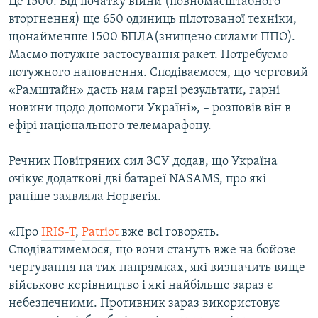
Це 1500. Від початку війни (повномасштабного
вторгнення) ще 650 одиниць пілотованої техніки,
щонайменше 1500 БПЛА(знищено силами ППО).
Маємо потужне застосування ракет. Потребуємо
потужного наповнення. Сподіваємося, що черговий
«Рамштайн» дасть нам гарні результати, гарні
новини щодо допомоги Україні», – розповів він в
ефірі національного телемарафону.
Речник Повітряних сил ЗСУ додав, що Україна
очікує додаткові дві батареї NASAMS, про які
раніше заявляла Норвегія.
«Про
IRIS-T
,
Patriot
вже всі говорять.
Сподіватимемося, що вони стануть вже на бойове
чергування на тих напрямках, які визначить вище
військове керівництво і які найбільше зараз є
небезпечними. Противник зараз використовує