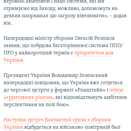
керовані авіабомби і наші системи, які ми
отримуємо від Заходу, можливо, допоможуть на
деяких напрямках цю загрозу нівелювати», – додав
він.
Напередодні міністр оборони Олексій Резніков
заявив, що побудова багаторівневої системи ППО/
ПРО у найкоротший термін є
пріоритетом для
України.
Президент України Володимир Зеленський
напередодні повідомив, що Україна вже готується
до чергової зустрічі у форматі «Рамштайн» і
очікує
«ґрунтовних рішень
, які відповідатимуть амбітним
перспективам на полі бою».
Наступна зустріч Контактної групи з оборони
України
відбудеться на військово-повітряній базі