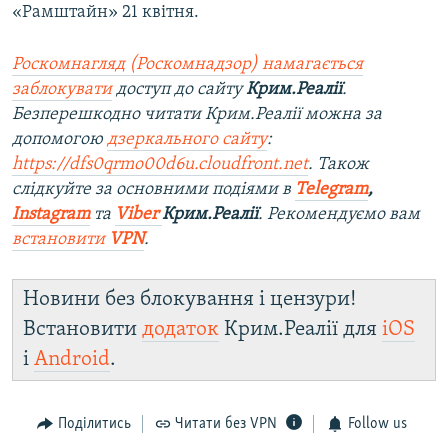
«Рамштайн» 21 квітня.
Роскомнагляд (Роскомнадзор) намагається
заблокувати
доступ до сайту
Крим.Реалії
.
Безперешкодно читати Крим.Реалії можна за
допомогою
дзеркального сайту
:
https://dfs0qrmo00d6u.cloudfront.net
. Також
слідкуйте за основними подіями в
Telegram
,
Instagram
та
Viber
Крим.Реалії
. Ре
комендуємо вам
встановити
VPN
.
Новини без блокування і цензури!
Встановити
додаток
Крим.Реалії для
iOS
і
Android
.
Поділитись
Читати без VPN
Follow us