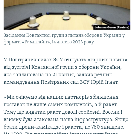
ВІДЕОУРОКИ «ELIFBE»
Русский
СВІДЧЕННЯ ОКУПАЦІЇ
Qırımtatar
УКРАЇНСЬКА ПРОБЛЕМА КРИМУ
Засідання Контактної групи з питань оборони України у
ДОЛУЧАЙСЯ!
ІНФОГРАФІКА
форматі «Рамштайн», 14 лютого 2023 року
У Повітряних силах ЗСУ очікують «гарних новин»
Усі сайти RFE/RL
від зустрічі Контактної групи з оборони України,
яка запланована на 21 квітня, заявив речник
командування Повітряних сил ЗСУ Юрій Ігнат.
«Ми очікуємо від наших партнерів збільшення
поставок не лише самих комплексів, а й ракет.
Тому що видатки ракет доволі серйозні. Восени і
взимку була атакована наша інфраструктура. Якщо
брати дрони-камікадзе і ракети, по 750 знищено.