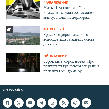
ПРАВА ЛЮДИНИ
Мить – і ти шпигун. Як у
кримських судах розглядають
звинувачення в держзраді
ФОТОГАЛЕРЕЇ
Краса Сімферопольського
водосховища та занедбаність
довкола
ВІЙНА ТА КРИМ
Сорок днів, сорок ночей. Про
результати кримської операції з
примусу Росії до миру
ДОЛУЧАЙСЯ!