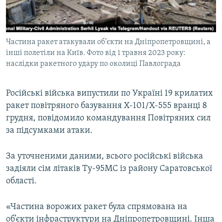
ВІДЕОУРОКИ «ELIFBE»
Русский
СВІДЧЕННЯ ОКУПАЦІЇ
Qırımtatar
Частина ракет атакували об’єкти на Дніпропетровщині, а
УКРАЇНСЬКА ПРОБЛЕМА КРИМУ
інші полетіли на Київ. Фото від 1 травня 2023 року:
ДОЛУЧАЙСЯ!
ІНФОГРАФІКА
наслідки ракетного удару по околиці Павлограда
Російські війська випустили по Україні 19 крилатих
ракет повітряного базування Х-101/Х-555 вранці 8
Усі сайти RFE/RL
грудня, повідомило командування Повітряних сил
за підсумками атаки.
За уточненими даними, всього російські війська
задіяли сім літаків Ту-95МС із району Саратовської
області.
«Частина ворожих ракет була спрямована на
об’єкти інфраструктури на Дніпропетровщині. Інша