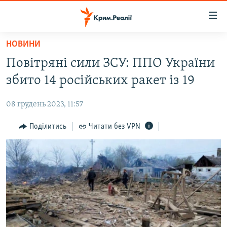
Доступність
посилання
Перейти
НОВИНИ
до
НОВИНИ
Повітряні сили ЗСУ: ППО України
основного
ВОДА.КРИМ
матеріалу
збито 14 російських ракет із 19
ВІДЕО ТА ФОТО
Перейти
до
08 грудень 2023, 11:57
ПОЛІТИКА
основної
БЛОГИ
Поділитись
Читати без VPN
навігації
Перейти
ПОГЛЯД
до
ІНТЕРВ'Ю
пошуку
ВСЕ ЗА ДЕНЬ
СПЕЦПРОЕКТИ
ЯК ОБІЙТИ БЛОКУВАННЯ
ДЕПОРТАЦІЯ