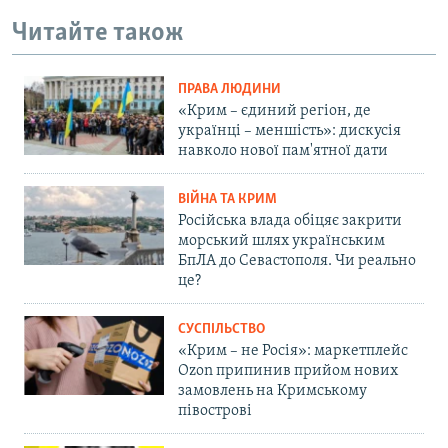
Читайте також
ПРАВА ЛЮДИНИ
«Крим – єдиний регіон, де
українці – меншість»: дискусія
навколо нової пам'ятної дати
ВІЙНА ТА КРИМ
Російська влада обіцяє закрити
морський шлях українським
БпЛА до Севастополя. Чи реально
це?
СУСПІЛЬСТВО
«Крим – не Росія»: маркетплейс
Ozon припинив прийом нових
замовлень на Кримському
півострові