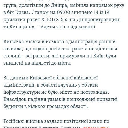
група, долетівши до Дніпра, змінила напрямок руху
в бік Києва. Станом на 09.00 знищено 14 із 19
крилатих ракет Х-101/Х-555 на Дніпропетровщині
та Київщині», – йдеться в повідомленні.
Київська міська військова адміністрація раніше
заявила, що жодна російська ракета не дісталася
столиці – всі ракети, які прямували на Київ, були
знищені на підльоті до міста.
За даними Київської обласної військової
адміністрації, в області влучань у об’єкти
інфраструктури не було, ніхто не постраждав.
Внаслідок падіння уламків пошкоджені приватні
будинки в кількох громадах області.
Російські війська завдали повітряної атаки по