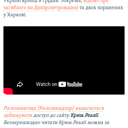
Україні вранці 8 грудня. Зокрема,
відомо про
загиблого на Дніпропетровщині
та двох поранених
у Харкові.
Роскомнагляд (Роскомнадзор) намагається
заблокувати
доступ до сайту
Крим.Реалії
.
Безперешкодно читати Крим.Реалії можна за