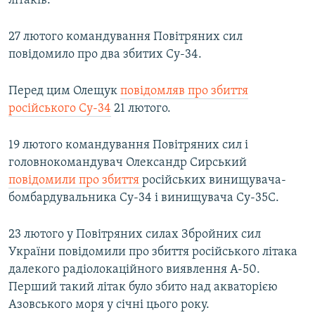
літаків.
27 лютого командування Повітряних сил
повідомило про два збитих Су-34.
Перед цим Олещук
повідомляв про збиття
російського Су-34
21 лютого.
19 лютого командування Повітряних сил і
головнокомандувач Олександр Сирський
повідомили про збиття
російських винищувача-
бомбардувальника Су-34 і винищувача Су-35С.
23 лютого у Повітряних силах Збройних сил
України повідомили про збиття російського літака
далекого радіолокаційного виявлення А-50.
Перший такий літак було збито над акваторією
Азовського моря у січні цього року.