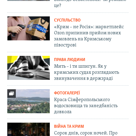
це?
СУСПІЛЬСТВО
«Крим – не Росія»: маркетплейс
Ozon припинив прийом нових
замовлень на Кримському
півострові
ПРАВА ЛЮДИНИ
Мить – і ти шпигун. Як у
кримських судах розглядають
звинувачення в держзраді
ФОТОГАЛЕРЕЇ
Краса Сімферопольського
водосховища та занедбаність
довкола
ВІЙНА ТА КРИМ
Сорок днів, сорок ночей. Про