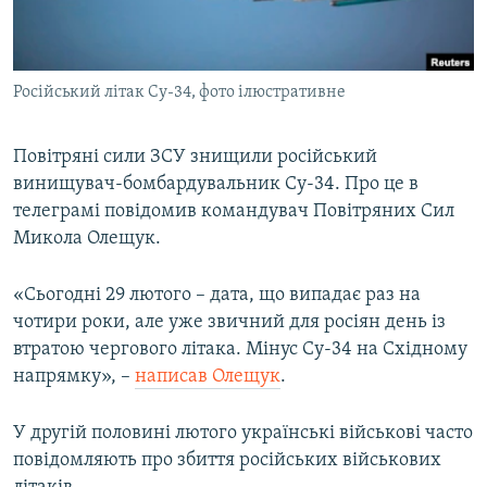
ВІДЕОУРОКИ «ELIFBE»
Русский
СВІДЧЕННЯ ОКУПАЦІЇ
Qırımtatar
Російський літак Су-34, фото ілюстративне
УКРАЇНСЬКА ПРОБЛЕМА КРИМУ
ДОЛУЧАЙСЯ!
ІНФОГРАФІКА
Повітряні сили ЗСУ знищили російський
винищувач-бомбардувальник Су-34. Про це в
телеграмі повідомив командувач Повітряних Сил
Усі сайти RFE/RL
Микола Олещук.
«Сьогодні 29 лютого – дата, що випадає раз на
чотири роки, але уже звичний для росіян день із
втратою чергового літака. Мінус Су-34 на Східному
напрямку», –
написав Олещук
.
У другій половині лютого українські військові часто
повідомляють про збиття російських військових