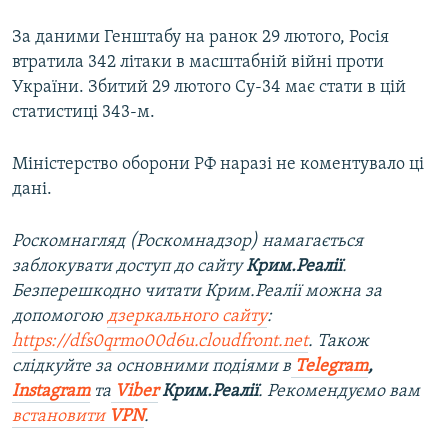
За даними Генштабу на ранок 29 лютого, Росія
втратила 342 літаки в масштабній війні проти
України. Збитий 29 лютого Су-34 має стати в цій
статистиці 343-м.
Міністерство оборони РФ наразі не коментувало ці
дані.
Роскомнагляд (Роскомнадзор) намагається
заблокувати доступ до сайту
Крим.Реалії
.
Безперешкодно читати Крим.Реалії можна за
допомогою
дзеркального сайту
:
https://dfs0qrmo00d6u.cloudfront.net
. Також
слідкуйте за основними подіями в
Telegram
,
Instagram
та
Viber
Крим.Реалії
. Рекомендуємо вам
встановити
VPN
.