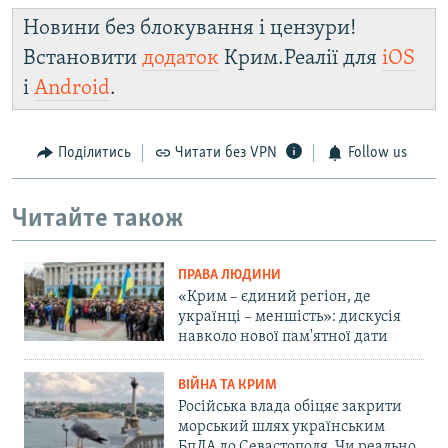
Новини без блокування і цензури!
Встановити
додаток
Крим.Реалії для
iOS
і
Android
.
Поділитись
Читати без VPN
Follow us
Читайте також
ПРАВА ЛЮДИНИ
«Крим – єдиний регіон, де
українці – меншість»: дискусія
навколо нової пам'ятної дати
ВІЙНА ТА КРИМ
Російська влада обіцяє закрити
морський шлях українським
БпЛА до Севастополя. Чи реально