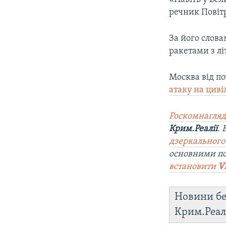
речник Повіт
За його слова
ракетами з літ
Москва від п
атаку на циві
Роскомнагляд
Крим.Реалії
.
дзеркального
основними п
встановити
V
Новини бе
Крим.Реал