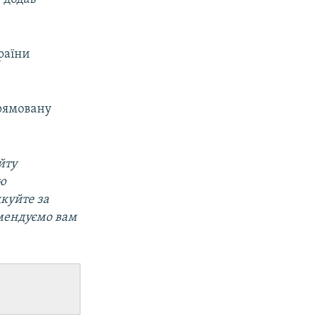
країни
рямовану
йту
ою
дкуйте за
мендуємо вам