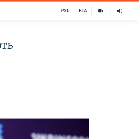
РУС
КТА
ють