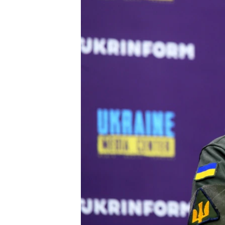
ВІДЕОУРОКИ «ELIFBE»
СВІДЧЕННЯ ОКУПАЦІЇ
УКРАЇНСЬКА ПРОБЛЕМА КРИМУ
ІНФОГРАФІКА