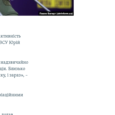
активність
л ЗСУ Юрій
чі надзвичайно
ція. Близько
у, і зараз», –
авіаційними
– додав