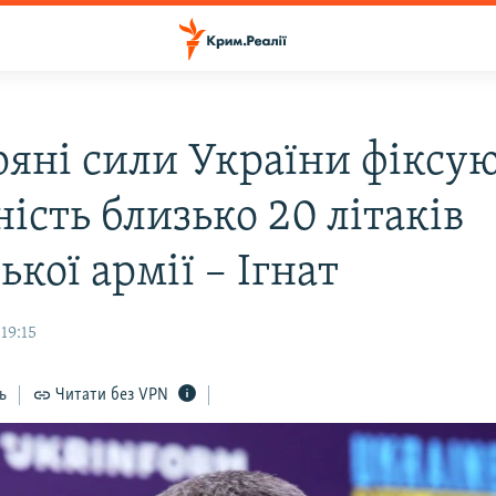
ряні сили України фіксу
ість близько 20 літаків
ької армії – Ігнат
19:15
ь
Читати без VPN