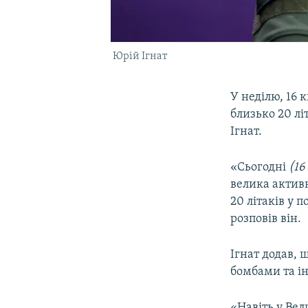
Юрій Ігнат
У неділю, 16 
близько 20 лі
Ігнат.
«Сьогодні
(16 
велика активн
20 літаків у п
розповів він.
Ігнат додав, 
бомбами та і
«Навіть у Вел