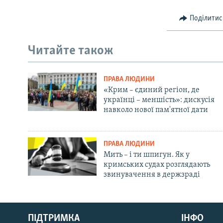
Поділитис
Читайте також
ПРАВА ЛЮДИНИ
«Крим – єдиний регіон, де
українці – меншість»: дискусія
навколо нової пам'ятної дати
ПРАВА ЛЮДИНИ
Мить – і ти шпигун. Як у
кримських судах розглядають
звинувачення в держзраді
Русский
ПІДТРИМКА
ІНФО
Qırımtatar