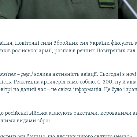
квітня, Повітряні сили Збройних сил України фіксують 
таків російської армії, розповів речник Повітряних си
квітня – ред.)
велика активність авіації. Сьогодні з но
ість. Реактивна артилерія само собою, С-300, ну й авіа
овітрі на даний час – це свіжа інформація. Це було і зранк
що російські війська атакують ракетами, керованими 
ншими видами зброї.
икдень ми бачимо, що для них нічого святого немає», 