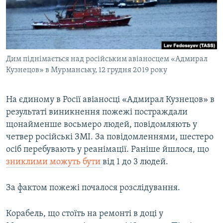
ВІДЕОУРОКИ «ELIFBE»
Русский
СВІДЧЕННЯ ОКУПАЦІЇ
Qırımtatar
УКРАЇНСЬКА ПРОБЛЕМА КРИМУ
Дим піднімається над російським авіаносцем «Адмирал
ДОЛУЧАЙСЯ!
ІНФОГРАФІКА
Кузнецов» в Мурманську, 12 грудня 2019 року
На єдиному в Росії авіаносці «Адмирал Кузнецов» в
Усі сайти RFE/RL
результаті виникнення пожежі постраждали
щонайменше восьмеро людей, повідомляють у
четвер російські ЗМІ. За повідомленнями, шестеро
осіб перебувають у реанімації. Раніше йшлося, що
зниклими можуть бути
від 1 до 3 людей.
За фактом пожежі почалося розслідування.
Корабель, що стоїть на ремонті в доці у