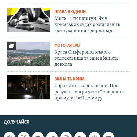
ПРАВА ЛЮДИНИ
Мить – і ти шпигун. Як у
кримських судах розглядають
звинувачення в держзраді
ФОТОГАЛЕРЕЇ
Краса Сімферопольського
водосховища та занедбаність
довкола
ВІЙНА ТА КРИМ
Сорок днів, сорок ночей. Про
результати кримської операції з
примусу Росії до миру
ДОЛУЧАЙСЯ!