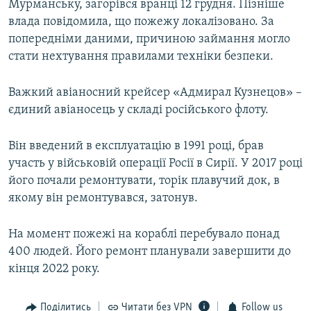
Мурманську, загорівся вранці 12 грудня. Пізніше
влада повідомила, що пожежу локалізовано. За
попередніми даними, причиною займання могло
стати нехтування правилами техніки безпеки.
Важкий авіаносний крейсер «Адмирал Кузнецов» –
єдиний авіаносець у складі російського флоту.
Він введений в експлуатацію в 1991 році, брав
участь у військовій операції Росії в Сирії. У 2017 році
його почали ремонтувати, торік плавучий док, в
якому він ремонтувався, затонув.
На момент пожежі на кораблі перебувало понад
400 людей. Його ремонт планували завершити до
кінця 2022 року.
Поділитись
Читати без VPN
Follow us