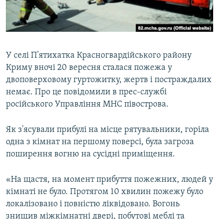
ВІДЕОУРОКИ «ELIFBE»
Русский
СВІДЧЕННЯ ОКУПАЦІЇ
Qırımtatar
УКРАЇНСЬКА ПРОБЛЕМА КРИМУ
У селі П'ятихатка Красногвардійського району
ДОЛУЧАЙСЯ!
ІНФОГРАФІКА
Криму вночі 20 вересня сталася пожежа у
двоповерховому гуртожитку, жертв і постраждалих
немає. Про це повідомили в прес-службі
російського Управління МНС півострова.
Усі сайти RFE/RL
Як з'ясували прибулі на місце рятувальники, горіла
одна з кімнат на першому поверсі, була загроза
поширення вогню на сусідні приміщення.
«На щастя, на момент прибуття пожежних, людей у
кімнаті не було. Протягом 10 хвилин пожежу було
локалізовано і повністю ліквідовано. Вогонь
знищив міжкімнатні двері, побутові меблі та