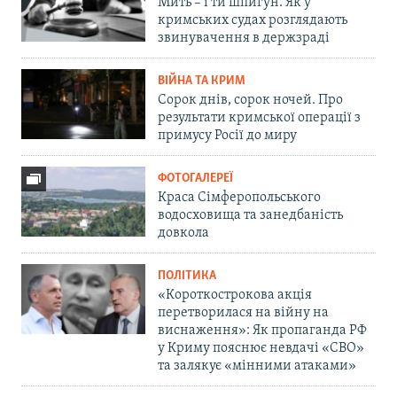
Мить – і ти шпигун. Як у
кримських судах розглядають
звинувачення в держзраді
ВІЙНА ТА КРИМ
Сорок днів, сорок ночей. Про
результати кримської операції з
примусу Росії до миру
ФОТОГАЛЕРЕЇ
Краса Сімферопольського
водосховища та занедбаність
довкола
ПОЛІТИКА
«Короткострокова акція
перетворилася на війну на
виснаження»: Як пропаганда РФ
у Криму пояснює невдачі «СВО»
та залякує «мінними атаками»