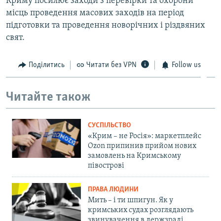
Криму посилює заходи з перевірки та охорони
місць проведення масових заходів на період
підготовки та проведення новорічних і різдвяних
свят.
Поділитись
Читати без VPN
Follow us
Читайте також
СУСПІЛЬСТВО
«Крим – не Росія»: маркетплейс
Ozon припинив прийом нових
замовлень на Кримському
півострові
ПРАВА ЛЮДИНИ
Мить – і ти шпигун. Як у
кримських судах розглядають
звинувачення в держзраді