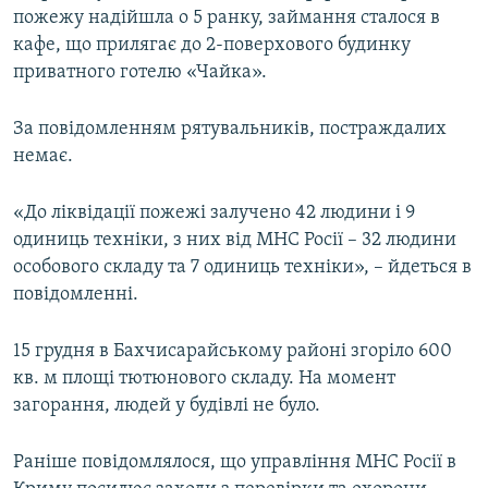
пожежу надійшла о 5 ранку, займання сталося в
ВІДЕОУРОКИ «ELIFBE»
Русский
кафе, що прилягає до 2-поверхового будинку
СВІДЧЕННЯ ОКУПАЦІЇ
приватного готелю «Чайка».
Qırımtatar
УКРАЇНСЬКА ПРОБЛЕМА КРИМУ
За повідомленням рятувальників, постраждалих
ДОЛУЧАЙСЯ!
ІНФОГРАФІКА
немає.
«До ліквідації пожежі залучено 42 людини і 9
Усі сайти RFE/RL
одиниць техніки, з них від МНС Росії – 32 людини
особового складу та 7 одиниць техніки», – йдеться в
повідомленні.
15 грудня в Бахчисарайському районі згоріло 600
кв. м площі тютюнового складу. На момент
загорання, людей у будівлі не було.
Раніше повідомлялося, що управління МНС Росії в