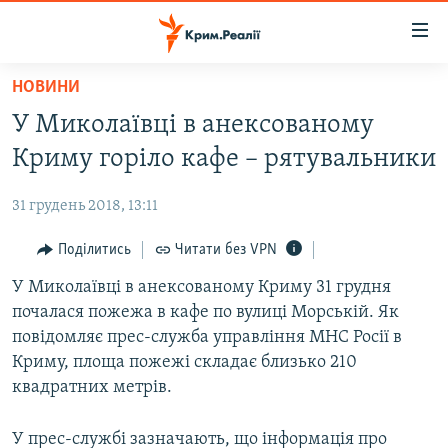
Доступність
посилання
Перейти
НОВИНИ
до
НОВИНИ
У Миколаївці в анексованому
основного
ВОДА.КРИМ
матеріалу
Криму горіло кафе – рятувальники
ВІДЕО ТА ФОТО
Перейти
до
31 грудень 2018, 13:11
ПОЛІТИКА
основної
БЛОГИ
Поділитись
Читати без VPN
навігації
Перейти
ПОГЛЯД
У Миколаївці в анексованому Криму 31 грудня
до
почалася пожежа в кафе по вулиці Морській. Як
ІНТЕРВ'Ю
пошуку
повідомляє прес-служба управління МНС Росії в
ВСЕ ЗА ДЕНЬ
Криму, площа пожежі складає близько 210
квадратних метрів.
СПЕЦПРОЕКТИ
ЯК ОБІЙТИ БЛОКУВАННЯ
ДЕПОРТАЦІЯ
У прес-службі зазначають, що інформація про