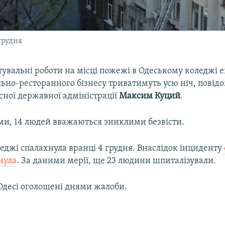
грудня
увальні роботи на місці пожежі в Одеському коледжі 
льно-ресторанного бізнесу триватимуть усю ніч, повід
сної державної адміністрації
Максим Куций
.
ами, 14 людей вважаються зниклими безвісти.
еджі спалахнула вранці 4 грудня. Внаслідок інциденту
нула
. За даними мерії, ще 23 людини шпиталізували.
в Одесі оголошені днями жалоби.