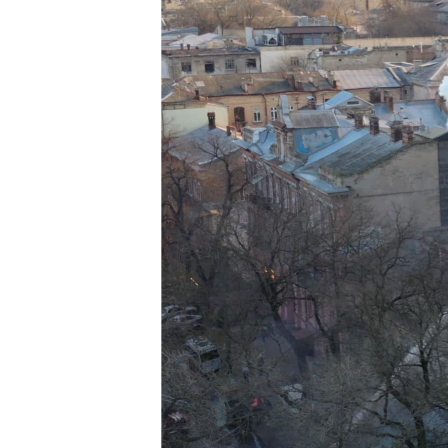
ВІДЕОУРОКИ «ELIFBE»
СВІДЧЕННЯ ОКУПАЦІЇ
УКРАЇНСЬКА ПРОБЛЕМА КРИМУ
ІНФОГРАФІКА