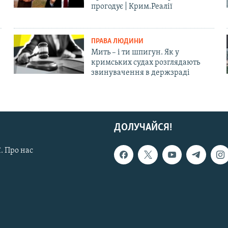
прогодує | Крим.Реалії
ПРАВА ЛЮДИНИ
Мить – і ти шпигун. Як у
кримських судах розглядають
звинувачення в держзраді
ДОЛУЧАЙСЯ!
. Про нас