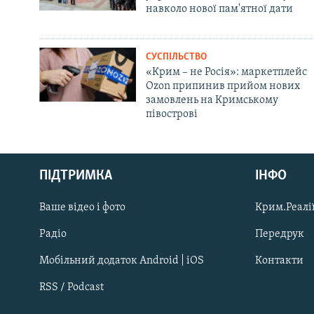
навколо нової пам'ятної дати
СУСПІЛЬСТВО
«Крим – не Росія»: маркетплейс
Ozon припинив прийом нових
замовлень на Кримському
півострові
Русский
ПІДТРИМКА
ІНФО
Qırımtatar
Ваше відео і фото
Крим.Реалії
ДОЛУЧАЙСЯ!
Радіо
Передрук
Мобільний додаток Android | iOS
Контакти
RSS / Podcast
Усі сайти RFE/RL