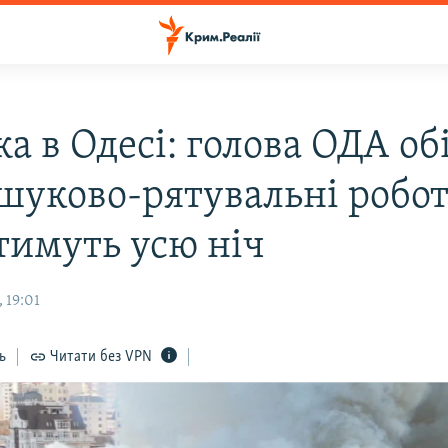
 в Одесі: голова ОДА об
шуково-рятувальні робо
тимуть усю ніч
 19:01
ь
Читати без VPN