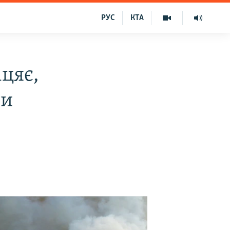
РУС
КТА
іцяє,
ти