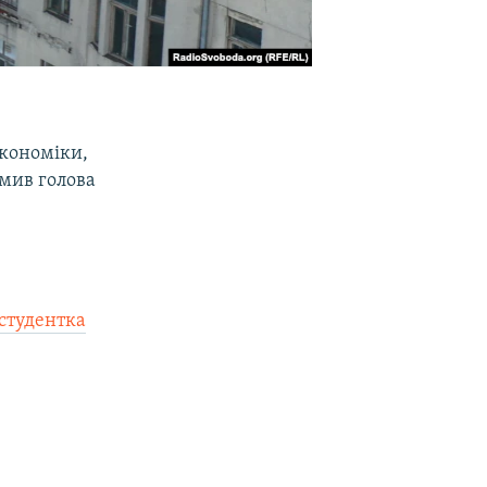
економіки,
омив голова
студентка