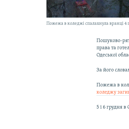
Пожежа в коледжі спалахнула вранці 4 
Пошуково-рят
права та готе
Одеської обла
За його слов
Пожежа в кол
коледжу заги
5 і 6 грудня 