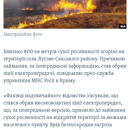
ВІДЕОУРОКИ «ELIFBE»
Русский
СВІДЧЕННЯ ОКУПАЦІЇ
Qırımtatar
УКРАЇНСЬКА ПРОБЛЕМА КРИМУ
Ілюстраційне фото
ДОЛУЧАЙСЯ!
ІНФОГРАФІКА
Близько 800 кв метрів сухої рослинності згоріло на
території села Лугове Сакського району. Причиною
Усі сайти RFE/RL
займання, за попередньою інформацією, став обрив
лінії електропередачі, повідомляє прес-служба
управління МНС Росії в Криму.
«Фахівці надзвичайного відомства з'ясували, що
стався обрив високовольтної лінії електропередач,
що, за попередньою версією, призвело до займання
сухої рослинності на відкритій території за межами
населеного пункту. Була безпосередня загроза