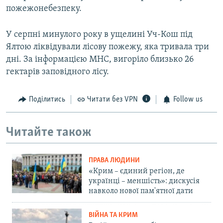
пожежонебезпеку.
У серпні минулого року в ущелині Уч-Кош під
Ялтою ліквідували лісову пожежу, яка тривала три
дні. За інформацією МНС, вигоріло близько 26
гектарів заповідного лісу.
Поділитись
Читати без VPN
Follow us
Читайте також
ПРАВА ЛЮДИНИ
«Крим – єдиний регіон, де
українці – меншість»: дискусія
навколо нової пам'ятної дати
ВІЙНА ТА КРИМ