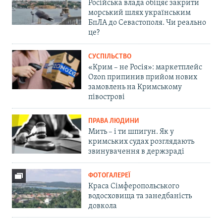
Російська влада обіцяє закрити
морський шлях українським
БпЛА до Севастополя. Чи реально
це?
СУСПІЛЬСТВО
«Крим – не Росія»: маркетплейс
Ozon припинив прийом нових
замовлень на Кримському
півострові
ПРАВА ЛЮДИНИ
Мить – і ти шпигун. Як у
кримських судах розглядають
звинувачення в держзраді
ФОТОГАЛЕРЕЇ
Краса Сімферопольського
водосховища та занедбаність
довкола