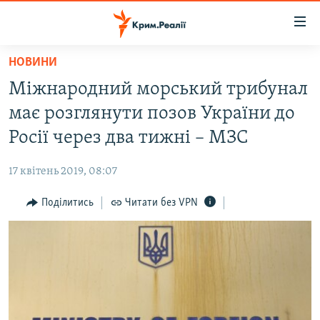
Доступність
посилання
Перейти
НОВИНИ
до
НОВИНИ
Міжнародний морський трибунал
основного
ВОДА.КРИМ
матеріалу
має розглянути позов України до
ВІДЕО ТА ФОТО
Перейти
Росії через два тижні – МЗС
до
ПОЛІТИКА
основної
17 квітень 2019, 08:07
БЛОГИ
навігації
Перейти
Поділитись
Читати без VPN
ПОГЛЯД
до
ІНТЕРВ'Ю
пошуку
ВСЕ ЗА ДЕНЬ
СПЕЦПРОЕКТИ
ЯК ОБІЙТИ БЛОКУВАННЯ
ДЕПОРТАЦІЯ