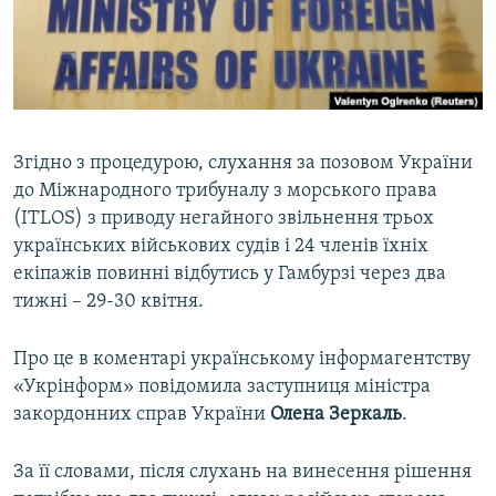
ВІДЕОУРОКИ «ELIFBE»
Русский
СВІДЧЕННЯ ОКУПАЦІЇ
Qırımtatar
УКРАЇНСЬКА ПРОБЛЕМА КРИМУ
ДОЛУЧАЙСЯ!
ІНФОГРАФІКА
Згідно з процедурою, слухання за позовом України
до Міжнародного трибуналу з морського права
(ITLOS) з приводу негайного звільнення трьох
Усі сайти RFE/RL
українських військових судів і 24 членів їхніх
екіпажів повинні відбутись у Гамбурзі через два
тижні – 29-30 квітня.
Про це в коментарі українському інформагентству
«Укрінформ» повідомила заступниця міністра
закордонних справ України
Олена Зеркаль
.
За її словами, після слухань на винесення рішення